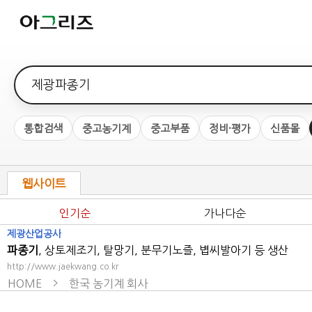
검색어
통합검색
중고농기계
중고부품
정비·평가
신품몰
웹사이트
인기순
가나다순
제광
산업공사
파종기
, 상토제조기, 탈망기, 분무기노즐, 볍씨발아기 등 생산
http://www.jaekwang.co.kr
HOME
한국 농기계 회사