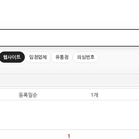
웹사이트
입점업체
유통점
의심번호
등록일순
1개
1