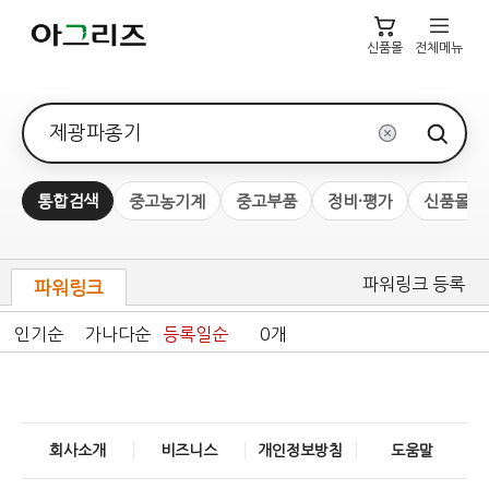
신품몰
전체메뉴
검색어
통합검색
중고농기계
중고부품
정비·평가
신품몰
파워링크 등록
파워링크
인기순
가나다순
등록일순
0개
회사소개
비즈니스
개인정보방침
도움말