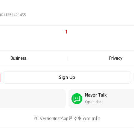
=J011251421435
1
Business
Privacy
Sign Up
Naver Talk
Open chat
Com Info
PC Version
InstApp
한국어