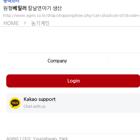
평택모터
원형
베일러
칼날연마기 생산
http://www.agriis.co.kr/shop/shoppingshow.php?cat=J&subcat=J01&code
HOME
농기계인
Company
Login
Kakao support
Chat with us
AGRIIS | CEO: Younghwan, Park