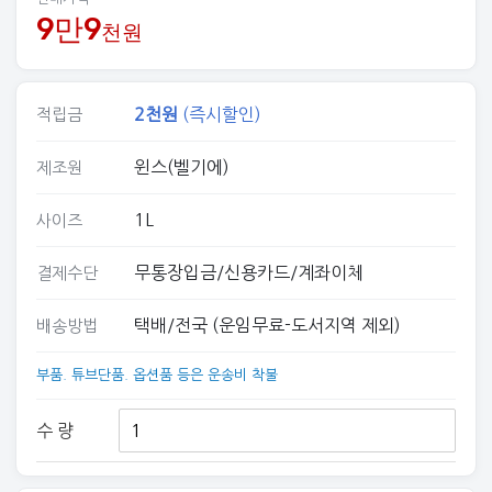
9만9
천원
2
천원
(즉시할인)
적립금
윈스(벨기에)
제조원
1L
사이즈
무통장입금/신용카드/계좌이체
결제수단
택배/전국 (운임무료-도서지역 제외)
배송방법
부품. 튜브단품. 옵션품 등은 운송비 착불
수 량