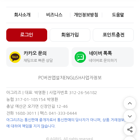
회사소개
비즈니스
개인정보방침
도움말
로그인
회원가입
포인트충전
카카오 문의
네이버 톡톡
채팅으로 빠른 상담
네이버로 문의하기
PC버전
앱설치
ENGLISH
사업자정보
아그리즈 | 대표: 박영환 | 사업자번호 312-26-56182
농협 317-01-185154 박영환
충남 예산군 오가면 신장안길 12-46
전화 1688-3011
| 팩스 041-333-0444
아그리즈는 통신판매 중개자로서 통신판매의 당사자가 아니며, 상품.거래정보, 거래
에 대하여 책임을 지지 않습니다.
© AGRIIS. All rights reserved.