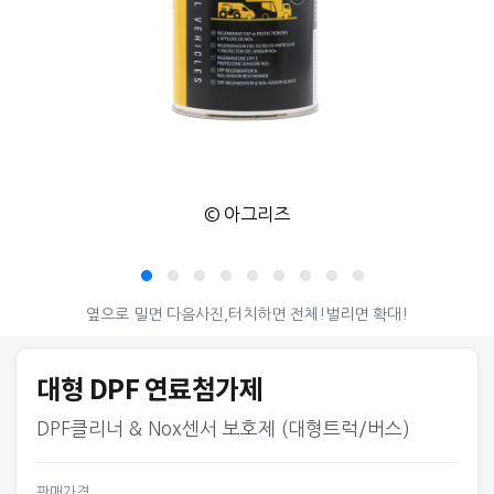
© 아그리즈
옆으로 밀면 다음사진,터치하면 전체!벌리면 확대!
대형 DPF 연료첨가제
DPF클리너 & Nox센서 보호제 (대형트럭/버스)
판매가격