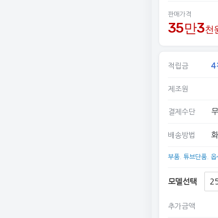
판매가격
35만3
천
4
적립금
제조원
무
결제수단
화
배송방법
부품. 튜브단품. 
모델선택
추가금액