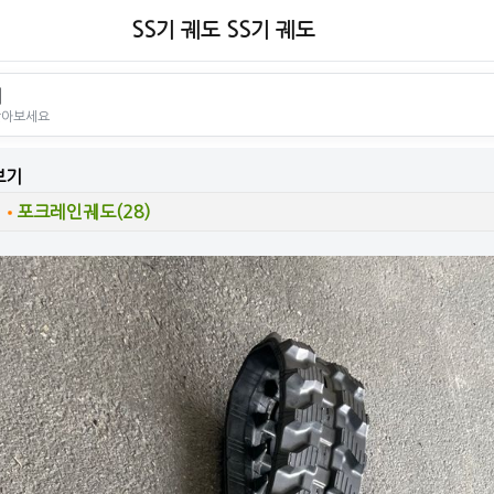
SS기 궤도 SS기 궤도
리
찾아보세요
보기
포크레인궤도(28)