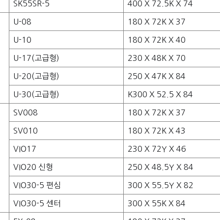
SK55SR-5
400 X 72.5K X 74
U-08
180 X 72K X 37
U-10
180 X 72K X 40
U-17(고급형)
230 X 48K X 70
U-20(고급형)
250 X 47K X 84
U-30(고급형)
K300 X 52.5 X 84
SV008
180 X 72K X 37
SV010
180 X 72K X 43
VIO17
230 X 72Y X 46
VIO20 신형
250 X 48.5Y X 84
VIO30-5 편심
300 X 55.5Y X 82
VIO30-5 센터
300 X 55K X 84