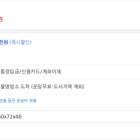
원
천원
(즉시할인)
통장입금/신용카드/계좌이체
물영업소 도착 (운임무료-도서지역 제외)
옵션품 등은 운송비 착불