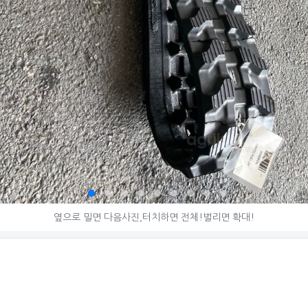
© 아그리즈
옆으로 밀면 다음사진,터치하면 전체!벌리면 확대!
한성400 200*72*37