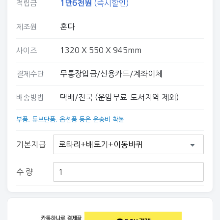
1만6
천원
(즉시할인)
적립금
혼다
제조원
1320 X 550 X 945mm
사이즈
무통장입금/신용카드/계좌이체
결제수단
택배/전국 (운임무료-도서지역 제외)
배송방법
부품. 튜브단품. 옵션품 등은 운송비 착불
기본지급
수 량