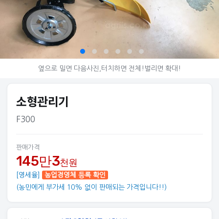
© 아그리즈
옆으로 밀면 다음사진,터치하면 전체!벌리면 확대!
소형관리기
F300
판매가격
145만3
천원
[영세율]
농업경영체 등록 확인
(농민에게 부가세 10% 없이 판매되는 가격입니다!!)