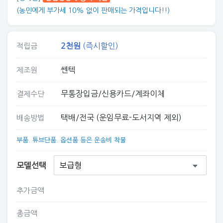
(농민에게 부가세 10% 없이 판매되는 가격입니다!!)
2
천원
(즉시할인)
적립금
쎈텍
제조원
무통장입금/신용카드/계좌이체
결제수단
택배/전국 (운임무료-도서지역 제외)
배송방법
부품. 튜브단품. 옵션품 등은 운송비 착불
모델선택
추가금액
총금액