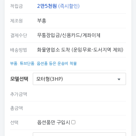
2만5
천원
(즉시할인)
적립금
부흥
제조원
무통장입금/신용카드/계좌이체
결제수단
화물영업소 도착 (운임무료-도서지역 제외)
배송방법
부품. 튜브단품. 옵션품 등은 운송비 착불
모델선택
추가금액
총금액
옵션품만 구입시
선택