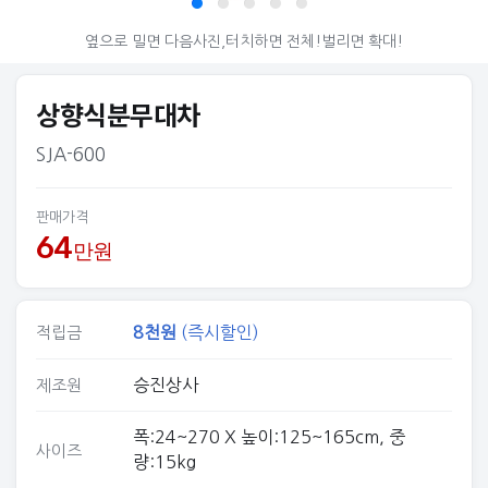
© 아그리즈
옆으로 밀면 다음사진,터치하면 전체!벌리면 확대!
상향식분무대차
SJA-600
판매가격
64
만원
8
천원
(즉시할인)
적립금
승진상사
제조원
폭:24~270 X 높이:125~165cm, 중
사이즈
량:15kg