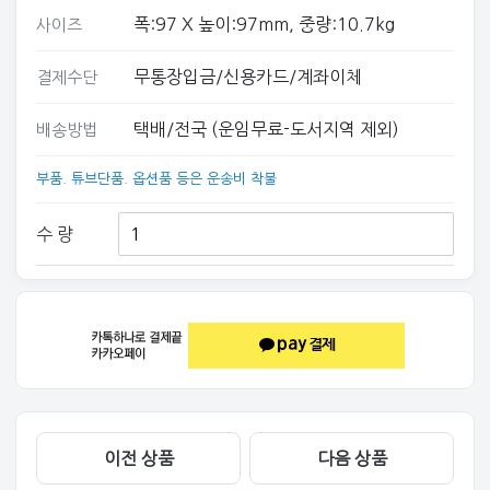
폭:97 X 높이:97mm, 중량:10.7kg
사이즈
무통장입금/신용카드/계좌이체
결제수단
택배/전국 (운임무료-도서지역 제외)
배송방법
부품. 튜브단품. 옵션품 등은 운송비 착불
수 량
이전 상품
다음 상품