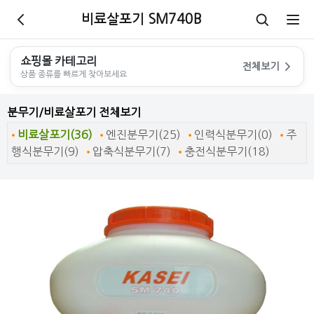
비료살포기 SM740B
쇼핑몰 카테고리
전체보기
상품 종류를 빠르게 찾아보세요
분무기/비료살포기 전체보기
비료살포기(36)
엔진분무기(25)
인력식분무기(0)
주
행식분무기(9)
압축식분무기(7)
충전식분무기(18)