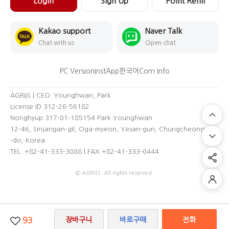
Login
Sign Up
Point Refill
Kakao support
Naver Talk
Chat with us
Open chat
PC Version
InstApp
한국어
Com Info
AGRIIS | CEO: Younghwan, Park
License ID 312-26-56182
Nonghyup 317-01-185154 Park Younghwan
12-46, Sinjangan-gil, Oga-myeon, Yesan-gun, Chungcheongnam
-do, Korea
TEL. +82-41-333-3088 | FAX +82-41-333-0444
© AGRIIS. All rights reserved.
93
장바구니
바로구매
전화