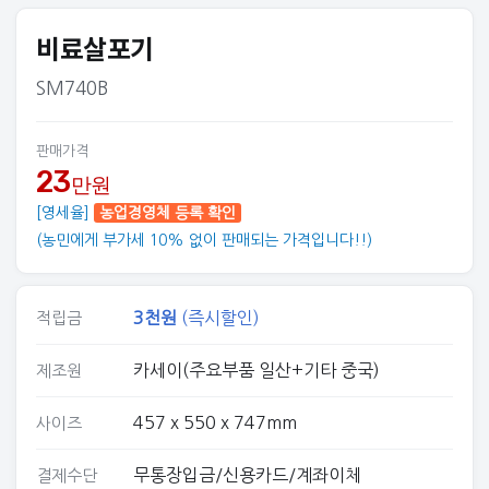
비료살포기
SM740B
판매가격
23
만원
[영세율]
농업경영체 등록 확인
(농민에게 부가세 10% 없이 판매되는 가격입니다!!)
3
천원
(즉시할인)
적립금
카세이(주요부품 일산+기타 중국)
제조원
457 x 550 x 747mm
사이즈
무통장입금/신용카드/계좌이체
결제수단