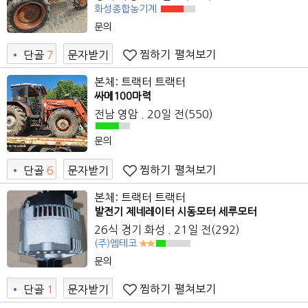
화성종합농기계
문의
찜하기
펼쳐보기
•
단골
7
문자받기
본체: 트랙터 트랙터
싸메100마력
전남 영암 . 20일 전(550)
문의
찜하기
펼쳐보기
•
단골
6
문자받기
본체: 트랙터 트랙터
발전기 제네레이터 시동모터 세루모터
26식 경기 화성 . 21일 전(292)
(주)엠테코
문의
찜하기
펼쳐보기
•
단골
1
문자받기
9