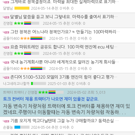
그게바로 정책결정이죠. 마력을 최대한 실제마력으로 표기하여 높은가격에 파느냐, 실제마력보다 낮게 표기하여 마진은 적지만 힘이 좋다는 평판으로 판매량을 늘리느냐입니다. 회사가 처한상황, 임원진의 입장, 노동생산성 등 여러가지가 복합적으로 작용하여 결정됩니다.
달별님
2024-05-14
추천: 0 비추: 0
달별님 말씀을 듣고 보니 그렇네요. 마력수를 줄여서 표기하면....다른 동급 기계 보다 힘 좋다라는 평가가 나올만 하겠네요.
진영철
2024-05-15
추천: 0 비추: 0
그런 정책은 어느나라 정책인가요?ㅋ 만들기는 100마력짜리 기계를 만들고 자기네들끼리 출력 다운 시켜서 70마력 80마력짜리라고 광고하고 기계를 판다는 얘긴가요? 그래놓고 다른100마력짜리하고 비교해도 안딸린다는 마케팅인건가요? 전혀 납득이 안가는 마케팅 전략같은데 실제로 회사 내부적으로 그게 통한다면 모르겠지만 전혀 납득이 가지 않는 전략이네요..
곰돌이460
2024-05-15
추천: 0 비추: 0
요즘 파워트레인 공유도 합니다. 100 마력 엔진에 ecu 세팅으로 70 80 마력으로 출력 조정해서 판매하는 겁니다. 라인업을 3 개 유지하는 것보다 휠씬 원가가 저렴하게 나오죠.이건 레이저 프린터 제조시에도 적용되는 방식입니다.300 dpi 400 dpi 프린터 라인업을 만들때 400 dpi 프린터의 기능을 제약해서 300 dpi 로 만들어서 하나의 생산라인에서 생산하는 방식이죠.
진영철
2024-05-15
추천: 0 비추: 0
국내 농기계회사뿐 아니라 세계적으로 알려진 농기계 회사들이 어떻게 하면 조금더 고마력으로 기계를 출시하고 어떻게 해서든 동급보다 조금이라도 더 출력이 높다고 광고를 하고 기계를 판매하는데 무슨 5차원 6차원적인 발상으로 고마력 고출력 기계를 생산개발하고 저마력 저출력으로 생산한다니..참으로 어처구니 없는 발상이네요.
곰돌이460
2024-05-15
추천: 0 비추: 0
존디어 5100~5320 모델의 3기통 엔진이 힘이 좋다고 평가받는 이유는 롱스트로크 설계로 인해 저속에서의 높은 토크를 발휘하며, 3기통 엔진의 특성상 각 기통당 배기량이 커지기 때문인것같네요. 말씀하신것처럼 기통 수가 적은 엔진이 원가절감에도 유리하지요.
나그네라고나할까
2025-01-03
추천: 0 비추: 0
트랙터 트랙터
/ 진영철
2024-05-02
조회: 5,013
토크 컨버터 채용 트랙터가 나오면 재미 있을것 같군요.
자동 변속기 차량처럼 트랙터에 토크 컨버터를 채용하면 재미 있
겠네요.주행이나 이동할때는 자동 변속기 차량처럼 작동하. . .
기름 오지게 먹고다닐텐데 그걸 누가 구매할까요? 동력손실 오질텐데
손불농
2024-05-04
추천: 0 비추: 0