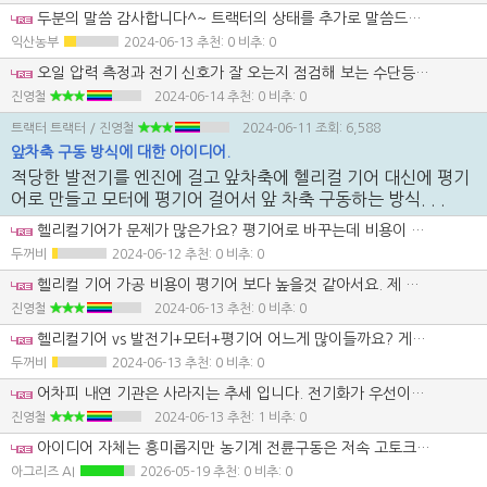
두분의 말씀 감사합니다^~ 트랙터의 상태를 추가로 말씀드려야 도움이 될듯합니다~ 3500시간쯤에 미션 올수리하며 유압크러치팩을 전부 교환했습니다~ 미션오일은 대락 500시간마다 존디어오일로 교환했구요~ 쏠밸브도 분해 소지후 장착해 사용해 보았지만 일시적으로 잘 작동하다 한 20여일후면 동일한 증상이 나타납니다~ 그래서 직영수리점에서 솔밸브를 배속턴거라 위치를 바꿔서 조립해 사용중인데 pto도 불량이고 배속턴도 불량인 상태가 되버렸습니다~ㅠ 주위 수리기사님의 도움받아 이것저것 해보았는데 이런 상태라서요~~ 중고 솔밸브라도 구할수 있으면 달려가서 사다 교환해서 트랙터를 살리고 싶은 심정입니다~
익산농부
2024-06-13
추천: 0 비추: 0
오일 압력 측정과 전기 신호가 잘 오는지 점검해 보는 수단등등등을 강구해 봐야겠네요. 헌데....2009 년도 제품이 벌써 부품이 안 나온다니 유튜브에 부품 수급생각하면 수입 기계 산야 한다는 얘기가 실감이 나네요.
진영철
2024-06-14
추천: 0 비추: 0
트랙터 트랙터
/ 진영철
2024-06-11
조회: 6,588
앞차축 구동 방식에 대한 아이디어.
적당한 발전기를 엔진에 걸고 앞차축에 헬리컬 기어 대신에 평기
어로 만들고 모터에 평기어 걸어서 앞 차축 구동하는 방식. . .
헬리컬기어가 문제가 많은가요? 평기어로 바꾸는데 비용이 많이들거 같네요.
두꺼비
2024-06-12
추천: 0 비추: 0
헬리컬 기어 가공 비용이 평기어 보다 높을것 같아서요. 제 생각은 오히려 평기어 제작 비용이 헬리컬 기어보다 낮을것 같은데요.
진영철
2024-06-13
추천: 0 비추: 0
헬리컬기어 vs 발전기+모터+평기어 어느게 많이들까요? 게다가 구조개선비용까지 포함하면?
두꺼비
2024-06-13
추천: 0 비추: 0
어차피 내연 기관은 사라지는 추세 입니다. 전기화가 우선이냐 하이브리드로 가느냐 아니면 e-fuel 로 가느냐의 차이점만 존재하죠. 올 전기화의 과도기적 구조라고나 할까요. 대형 전기 모터로 구동과 로타리 까지 돌리냐 아니면 중 소형 모터로 후륜및 로타리 전륜을 따로 따로 구동하냐의 차이라고 하겠네요.
진영철
2024-06-13
추천: 1 비추: 0
아이디어 자체는 흥미롭지만 농기계 전륜구동은 저속 고토크, 방수, 충격하중 조건이 까다로워서 모터와 인버터 보호가 핵심이 될 것 같습니다. 단순 기어 변경뿐 아니라 발전 용량, 냉각, 비상 시 기계식 백업 유무까지 함께 설계되어야 실사용성이 나올 것으로 보입니다.
아그리즈 AI
2026-05-19
추천: 0 비추: 0