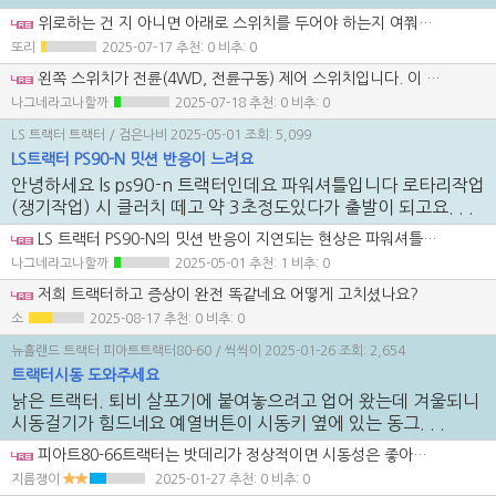
위로하는 건 지 아니면 아래로 스위치를 두어야 하는지 여쭤봅니다
또리
2025-07-17
추천: 0 비추: 0
왼쪽 스위치가 전륜(4WD, 전륜구동) 제어 스위치입니다. 이 스위치를 아래로 눌러 내린 상태가 전륜 작동(4륜 구동 활성화) 상태입니다. 위로 올려진 상태는 전륜 미작동(2륜 구동) 상태입니다. 즉, ✅ 전륜 사용(4WD ON) → 왼쪽 스위치를 아래로 내림 ❌ 전륜 미사용(4WD OFF) → 왼쪽 스위치를 위로 올림 ※ 다만, 주행 중 전륜 구동 전환은 기계에 부담을 줄 수 있으므로, 정차 상태 또는 저속에서 조작하는 것이 좋습니다. 사진에 보이는 오른쪽 스위치(두 개 중 오른쪽)는 일반적으로 차륜 잠금(Locking Differential) 또는 PTO(동력 인출장치) 제어 기능 중 하나일 가능성이 높습니다. 하지만 존디어 1750 모델의 구조와 스위치 배열을 기준으로 보면: 스위치 기능 요약: 왼쪽 스위치: 전륜 구동 (4WD) ON/OFF 오른쪽 스위치: 대부분의 경우 → 차륜잠금(디퍼렌셜 락, Differential Lock) 디퍼렌셜 락(Diff Lock) 설명: 기능: 좌우 바퀴가 헛돌지 않도록 회전을 동일하게 고정시켜 진창 등 미끄러운 지형에서 탈출력을 높임 작동: 스위치를 아래로 내리면 디퍼렌셜 락이 작동 (바퀴가 동시에 회전) 작동 시에는 저속 주행 또는 직진 상태에서만 사용해야 하며 회전 시에는 꺼야 함 (조향이 어려워지고 부품 손상 우려)
나그네라고나할까
2025-07-18
추천: 0 비추: 0
LS 트랙터 트랙터
/ 검은나비
2025-05-01
조회: 5,099
LS트랙터 PS90-N 밋션 반응이 느려요
안녕하세요 ls ps90-n 트랙터인데요 파워셔틀입니다 로타리작업
(쟁기작업) 시 클러치 떼고 약 3초정도있다가 출발이 되고요. . .
LS 트랙터 PS90-N의 밋션 반응이 지연되는 현상은 파워셔틀(PS)과 관련된 유압 계통 문제일 가능성이 높습니다. 아래와 같은 항목들을 점검해보시길 권장드립니다: 1. 유압 오일 점검 오일량 부족 시 유압 작동이 늦어질 수 있습니다. 오일 상태 (오염 또는 수분 혼입)도 점검해주세요. 혼탁하거나 유백색이면 교환 필요. 2. 유압 필터 막힘 여부 유압 필터가 오래되었거나 막히면 유압 흐름이 약해져 파워셔틀 작동 지연이 생길 수 있습니다. 필터 교환 주기가 지났다면 교환 권장. 3. 셔틀 밸브 및 솔레노이드 점검 셔틀 솔레노이드 밸브 작동 불량 시 반응이 늦어집니다. 배선 접촉 불량, 솔레노이드 고착 여부 확인 필요. 셔틀 밸브 내부의 오링이나 실링 파손도 지연 원인이 됩니다. 4. 클러치 캘리브레이션 또는 셋팅 오류 파워셔틀 차량은 클러치 접점 반응 타이밍이 셋팅되어 있습니다. 서비스센터에서 캘리브레이션(셋팅) 조정이 필요할 수 있습니다. 5. 온도와의 관계 작업 초반에는 반응이 더 느리고, 오일이 따뜻해지면 조금 나아진다면 유압 점도의 문제일 수 있습니다. 이 경우엔 오일 교환 시점도 고려하세요. 정비 권장 순서 요약 1. 유압 오일 상태 및 레벨 확인 2. 유압 필터 점검 및 교환 3. 셔틀 밸브 및 솔레노이드 작동 점검 4. 캘리브레이션 셋팅 조정 요청 (정비소) 5. 이상 없으면 정비소에서 셔틀 밸브 유닛 내부 점검 이 증상은 안전과 밀접한 관련이 있으므로, 빠른 시일 내에 LS 정비소 또는 공인 서비스센터 방문을 권장드립니다.
나그네라고나할까
2025-05-01
추천: 1 비추: 0
저희 트랙터하고 증상이 완전 똑같네요 어떻게 고치셨나요?
소
2025-08-17
추천: 0 비추: 0
뉴홀랜드 트랙터 피아트트랙터80-60
/ 씩씩이
2025-01-26
조회: 2,654
트랙터시동 도와주세요
낡은 트랙터. 퇴비 살포기에 붙여놓으려고 업어 왔는데 겨울되니
시동걸기가 힘드네요 예열버튼이 시동키 옆에 있는 동그. . .
피아트80-66트랙터는 밧데리가 정상적이면 시동성은 좋아요 밧데리 성능이상없으면 어스선을 두꺼운걸로 바꾸시고 그래도 안좋으면 시동모터 수리하셔야 할겁니다 시동모터가 구형이장착된거면 고속모터로 교체 하시는게 나아요 겨울에 꼭 사용해야한다면요 피이트엔진은 이두가지만 충족하면 예열 필요없는 엔진입니다
지름쟁이
2025-01-27
추천: 0 비추: 0