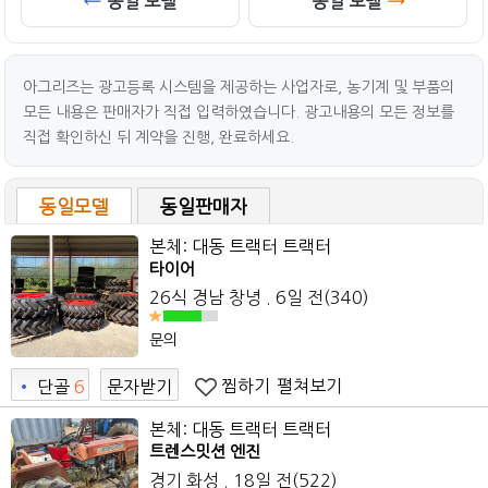
동일 모델
동일 모델
아그리즈는 광고등록 시스템을 제공하는 사업자로, 농기계 및 부품의
모든 내용은 판매자가 직접 입력하였습니다. 광고내용의 모든 정보를
직접 확인하신 뒤 계약을 진행, 완료하세요.
동일모델
동일판매자
본체: 대동 트랙터 트랙터
타이어
26식 경남 창녕 . 6일 전(340)
문의
찜하기
펼쳐보기
•
단골
6
문자받기
본체: 대동 트랙터 트랙터
트렌스밋션 엔진
경기 화성 . 18일 전(522)