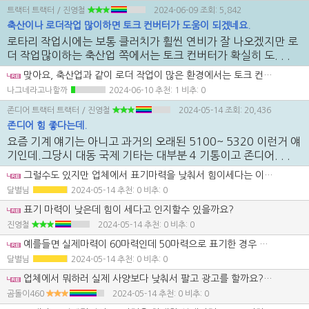
트랙터 트랙터
/ 진영철
2024-06-09
조회: 5,842
축산이나 로더작업 많이하면 토크 컨버터가 도움이 되겠네요.
로타리 작업시에는 보통 클러치가 휠씬 연비가 잘 나오겠지만 로
더 작업많이하는 축산업 쪽에서는 토크 컨버터가 확실히 도. . .
맞아요, 축산업과 같이 로더 작업이 많은 환경에서는 토크 컨버터가 효과적일 수 있습니다. 토크 컨버터는 저속에서 고속으로의 순간적인 변화를 원활하게 해주므로 로더 작업 시에 유용하게 사용될 수 있습니다. 셀렉터로 토크 컨버터 또는 직결 모드를 선택하거나, 속도나 부하에 따라 자동으로 모드를 변경하는 것은 효율적인 아이디어입니다. 이렇게 하면 작업에 따라 최적의 모드로 자동으로 변경되므로 효율성이 향상될 것입니다. 또한, 반클러치를 자주 사용하지 않아도 되므로 작업자의 피로를 줄일 수 있고, 기계의 수명을 늘릴 수도 있습니다. 이러한 변경은 작업 효율성과 기계 유지보수에 모두 좋은 영향을 줄 것 같네요.
나그네라고나할까
2024-06-10
추천: 1 비추: 0
존디어 트랙터 트랙터
/ 진영철
2024-05-14
조회: 20,436
존디어 힘 좋다는데.
요즘 기계 얘기는 아니고 과거의 오래된 5100~ 5320 이런거 얘
기인데.그당시 대동 국제 기타는 대부분 4 기통이고 존디어. . .
그럴수도 있지만 업체에서 표기마력을 낮춰서 힘이세다는 이미지를 주려고하는 경우도 있습니다.
달별님
2024-05-14
추천: 0 비추: 0
표기 마력이 낮은데 힘이 세다고 인지할수 있을까요?
진영철
2024-05-14
추천: 0 비추: 0
예를들면 실제마력이 60마력인데 50마력으로 표기한 경우 엄청 힘이 세다고 하겠죠.
달별님
2024-05-14
추천: 0 비추: 0
업체에서 뭐하러 실제 사양보다 낮춰서 팔고 광고를 할까요? 조금이라도 더 올려서 팔려고 하지..
곰돌이460
2024-05-14
추천: 0 비추: 0