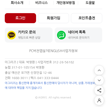
회사소개
비즈니스
개인정보방침
도움말
로그인
회원가입
포인트충전
카카오 문의
네이버 톡톡
채팅으로 빠른 상담
네이버로 문의하기
PC버전
앱설치
ENGLISH
사업자정보
아그리즈 | 대표: 박영환 | 사업자번호 312-26-56182
농협 317-01-185154 박영환
충남 예산군 오가면 신장안길 12-46
전화 1688-3011
| 팩스 041-333-0444
아그리즈는 통신판매 중개자로서 통신판매의 당사자가 아니며, 상품.거래정보, 거래
에 대하여 책임을 지지 않습니다.
© AGRIIS. All rights reserved.