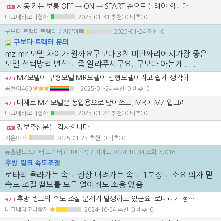
시동 키는 보통 OFF → ON → START 순으로 돌려야 합니다. 먼저 시동 키를 ON 위치로 돌리세요. 이때 예열 버튼을 누르며 예열을 시작합니다. (예열버튼은 말씀하신것처럼 시동 키 옆에 있는 동그란 버튼) 예열이 끝나면 시동 키를 START 위치로 돌려 시동을 겁니다. 시동이 걸릴 때까지 잠깐 기다려주세요. 예열 버튼을 누를 때 너무 오래 누르지 마세요. 겨울철 시동이 잘 안 걸리면 연료 계통에 문제나 배터리의 성능 저하가 있을 수 있으니, 그것도 점검해보는 것이 좋습니다.
나그네라고나할까
2025-01-31
추천: 0 비추: 0
구보다 트랙터 트랙터
/ 지은아빠
2025-01-24
조회: 0
구보다 트랙터 문의
mz mr 모델 차이가 뭘까요구보다 3천 미만짜리에서가장 좋은
모델 선택방법 년식도 좀 알랴주시구요..구보다 아는게 . . .
MZ모델이 구형모델 MR모델이 신형모델이라고 쉽게 생각하면 됩니다 사용하기에는 출력으로 볼땐 MR이 낫지만 DPF SCR시스템으로 관리나 고장율이 높겠지요..
곰돌이460
2025-01-24
추천: 0 비추: 0
대체로 MZ 모델은 농업용으로 많이쓰고, MR이 MZ 업그레이드 버전이죠(조작시스템이나 엔진내구성 등) 3천 미만 모델을 찾으신다면 보통 MZ 시리즈가 적합할 수 있습니다. 10년대 후반 모델로 MZ30 이나 MZ40 정도요. 모쪼록 좋은매물 구하시길 바랍니다.
나그네라고나할까
2025-01-24
추천: 0 비추: 0
정보주신분들 감사합니다
지은아빠
2025-01-25
추천: 0 비추: 0
뉴홀랜드 트랙터 트랙터 (110마력)
/ 피아트
2024-10-04
조회: 3,016
후방 링크 속도조절
로타리 올라가는 속도 정상 내려가는 속도 1분정도 소요 의자 밑
속도 조절 밸브를 모두 열어줘도 소용 없음
후방 링크의 속도 조절 문제가 발생하고 있군요. 로타리가 정상적으로 올라가는 반면 내려가는 속도가 느린 경우, 몇 가지 점검해볼 사항이 있습니다: 유압 오일 상태: 유압 오일의 양과 상태를 확인해 보세요. 오일이 부족하거나 오염되었을 경우, 유압 성능에 영향을 줄 수 있습니다. 속도 조절 밸브: 의자 밑의 속도 조절 밸브를 열어도 효과가 없다면, 해당 밸브가 고장났거나 막혔을 가능성이 있습니다. 밸브를 점검하고 필요시 교체해야 할 수 있습니다. 유압 필터: 유압 필터가 막혀 있다면 유압이 제대로 흐르지 않을 수 있습니다. 필터를 점검하고 청소하거나 교체해 보세요. 연결부 점검: 후방 링크와 연결된 유압 호스나 커넥션이 손상되거나 느슨해진 경우에도 문제가 발생할 수 있습니다. 이 부분을 점검해 보세요. 정비 매뉴얼: 트랙터의 정비 매뉴얼을 참고하여 해당 문제에 대한 추가적인 점검 및 조치를 확인해보는 것도 좋은 방법입니다. 이 문제는 자가 정비가 어려운 경우가 많으므로, 전문 정비사에게 점검 받으시는것이 좋을 듯 합니다.
나그네라고나할까
2024-10-04
추천: 0 비추: 0