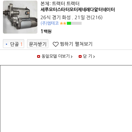
본체: 트랙터 트랙터
세루모터스타터모터제네레다알터네이터
26식 경기 화성 . 21일 전(216)
(주)엠테코
1
백원
찜하기
펼쳐보기
•
단골
1
문자받기
9
동일모델 더보기
닫 기