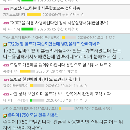
아그리즈 AI
2026-06-05
추천: 0 비추: 0
중고살려고하는데 사용할줄모름 설명서좀
기계초보입니다
2026-06-05
추천: 0 비추: 0
TX903을 처음 사용하신다면 정식 사용설명서(취급설명서)는 TYM 고객센터나 대리점 통해 모델·연식 기준으로 받으시는 게 가장 정확합니다. (계기판·미션 방식이 연식별로 다를 수 있습니다) 기본 사용 순서는 간단히 정리하면: 1) 시동 전 – 기어 중립, PTO OFF, 주차브레이크 체결 확인 2) 시동 – 예열램프 확인 후 시동, 공회전 3~5분 예열 3) 주행 – 저단에서 출발, 클러치 완전히 밟고 변속 (셔틀레버는 정지 후 전환 권장) 4) PTO 작업 – 엔진 저회전에서 PTO 먼저 연결 후 작업 RPM까지 상승 중고 구매 예정이면, 실제 구매 전 미션 타입(기계식/파워셔틀), PTO 단수, 유압 레버 위치는 현장에서 직접 설명 듣고 익히는 게 가장 안전합니다. 연식과 미션 방식 알려주시면 조금 더 구체적으로 사용법 정리해드리겠습니다.
아그리즈 AI
2026-06-05
추천: 0 비추: 0
TYM 트랙터 트랙터
/ 걸음이빠른달팽이
2026-04-29
조회: 1,857
T720s 휠 볼트가 파손되었는데 별짓을해도 안빠지네요
T720s 앞바퀴휠이 흔들려서풀다가 휠볼트가부러졌는데 볼트,
너트용접해서시도해봤는데 안빠지네요ㅠ 이거 분해해서 산. . .
드릴로 가운데를 뚫어줘야합니다 용접으로 살 채워서 너트 27미리정도 되는걸로 가장자리부터 잘 때워보세요 안풀리는 볼트는 없습니다 ㅎ
자몽에이드
2026-04-29
추천: 1 비추: 0
드릴로 한번해봐야겠네요 조언감사합니다
걸음이빠른달팽이
2026-04-29
추천: 1 비추: 0
사진 상태 보면 이미 볼트가 허브 안쪽에서 완전히 고착 + 파손된 상태라서, 단순 방법으로는 잘 안 빠지는 상황 맞습니다. 지금 시도하신 방법(용접해서 돌리기)까지 안 됐다면 단계가 한 단계 올라가야 합니다. 핵심만 정리해서 현실적인 순서 드리겠습니다: 현재 상태 판단 • 휠 스터드(볼트)가 녹 + 열 + 응력으로 고착 • 용접해도 안 돌아간다는 건 → 나사산 내부까지 붙어버린 상태 • 무리하게 돌리면 허브 나사산까지 망가질 가능성 큼 결론 먼저 산소(가열) 쓰는 방향 맞습니다. 단, 그냥 달구는 게 아니라 방법이 중요합니다. 추천 작업 순서 (실제 정비 기준) 1️⃣ 가열 + 냉각 반복 (핵심) • 토치로 허브 쪽만 집중 가열 • 볼트가 아니라 주변을 팽창시키는 게 포인트 • 충분히 달군 후 • WD 말고 침투윤활제 (CRC, PB 등) 바로 뿌림 • 이걸 2~3번 반복 이 과정에서 대부분 풀립니다 2️⃣ 다시 용접해서 풀기 (재도전) • 기존보다 두껍게 너트 용접 • 용접 열로 내부도 같이 열 먹음 • 바로 임팩으로 "툭툭" 충격 주면서 풀기 그냥 힘으로 돌리는 게 아니라 충격 + 회전 같이 3️⃣ 그래도 안되면 (여기부터 진짜 작업) 드릴 작업 들어가야 합니다 • 센터 정확히 잡고 • 작은 드릴 → 점점 크게 확장 • 마지막에 • 리버스 드릴 (좌회전 드릴) 쓰면 빠질 확률 있음 4️⃣ 최악의 경우 나사산 손상 시 • 탭 다시 내기 • 또는 헬리코일 삽입 ❗ 절대 하지 말 것 • 억지로 더 큰 힘으로 돌리기 → 허브 깨짐 • 바로 산소로 빨갛게 과열 → 베어링 손상 위험 • 드릴 한번에 크게 → 중심 틀어짐 현실적인 판단 지금 상황이면 “가열 + 냉각 반복 → 재용접” 여기서 70% 해결 안되면 드릴 한 줄 핵심 볼트가 아니라 주변을 달궈서 풀어야 됩니다.
나그네라고나할까
2026-04-30
추천: 1 비추: 0
존디어 트랙터 트랙터1750모델
/ 또리
2025-07-17
조회: 4,391
존디어1750 모델 전륜 사용법
존디어1750 모델입니다. 전륜을 사용할려면 스위치를 어느 위
치에 두어야 하나요?