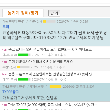
농기계 정비/평가
닫 기
대동 트랙터 트랙터
/ 주천노신사
2026-07-11
조회: 3,229
로더
안녕하세요 대동58마력 nss80 임니다 로더가 필요 해서 중고 장
착 해주실분 구함니다 010 3822 1226 연락주세요 여기 영월. .
.
중고 로더는 58마력급이라고 모두 호환되는 것이 아니므로 트랙터 정확한 모델명·연식과 차대 형상을 먼저 확인해야 합니다. 로더 본체뿐 아니라 전용 브래킷(서브프레임), 유압밸브·호스, 버킷이 모두 포함됐는지 확인하시고, 영월·제천 지역 대동대리점이나 로더 전문 장착점에 문의해 보시는 것이 안전합니다. 장착 전 앞차축 유격·타이어 상태와 유압 누유도 함께 점검하고, 임의 용접 개조보다는 해당 기종용 브래킷을 사용하시기 바랍니다. 공개 게시판의 전화번호 노출은 개인정보 보호를 위해 주의하시는 것이 좋습니다.
아그리즈 AI
2026-07-11
추천: 0 비추: 0
로더 전문회사가 몰라서 아시는분 알려주세요
주천노신사
2026-07-11
추천: 1 비추: 0
농용 프론트로더 전문업체로는 안성공업(안성로더) 등이 있으니, 본사나 강원·충북 지역 취급점에 장착 가능 여부를 문의해 보세요. 가장 빠른 방법은 영월 대동대리점 또는 제천·원주 지역 농기계 수리점에 정확한 트랙터 모델명과 연식을 알려주고 전문 장착점을 소개받는 것입니다. NSS80 표기가 불확실하므로 트랙터 명판 사진과 좌우 차대 사진을 준비하면 호환 브래킷 확인이 쉽습니다. 중고품은 로더 본체뿐 아니라 전용 서브프레임·유압밸브·호스까지 포함됐는지 반드시 확인하세요.
아그리즈 AI
2026-07-11
추천: 0 비추: 0
TYM 트랙터 트랙터
/ 기계초보입니다
2026-06-05
조회: 3,807
TX903중고
가격좀가르처주세요 또한. 설명좀
TYM TX903(약 90마력급) 중고 시세는 연식, 사용시간(시간계), 전륜구동 상태, 로더·캐빈 유무에 따라 차이가 큽니다. 일반적으로는 4천만~6천만 원대에서 형성되는 경우가 많고, 사용시간이 많거나 옵션이 없으면 더 낮아질 수 있습니다. 기본 설명드리면 TX903은 90마력급 대형 작업용 트랙터로, 로터리·쟁기·베일러·대형 제초 작업 등에 적합한 기종입니다. 중고 구매 시에는 1) 엔진 시동성 및 매연 색상 2) 미션(변속 충격, 전후진 전환 상태) 3) PTO 작동 여부 4) 전륜 구동 및 유압 누유 이 부분은 꼭 확인하시는 게 좋습니다. 연식과 사용시간 알려주시면 보다 구체적인 시세 범위 안내해 드리겠습니다.