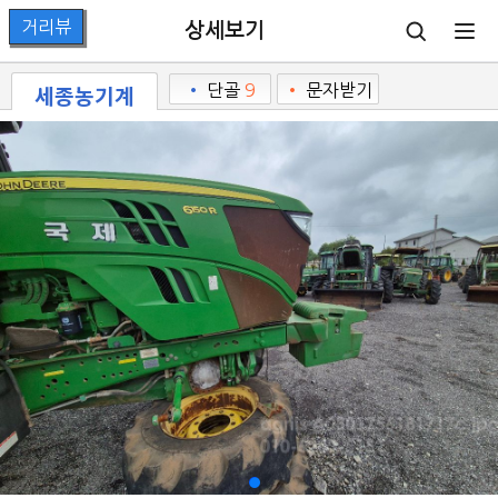
상세보기
세종농기계
•
단골
9
•
문자받기