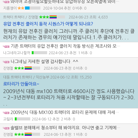
와이어 조정이필요할듯하네요 유압하우징 오른쪽옆에 와이어 조정하세요
지름쟁이
2024-10-04
추천: 0 비추: 0
트랙터 트랙터
/ 진영철
2024-06-23
조회: 4,633
유압 전후진 클러치 동작 시퀀스가 어떻게 되나요?
현재의 유압 전후진 클러치 그러니까.주 클러치 후단에 전후진 클
러치가 존재하는 경우의 얘기인데 말입니다.1.주 클러치가. . .
기존 트랙터의 유압 전후진 클러치 작동 방식은 제조사와 모델에 따라 다를 수 있지만, 일반적으로 많이 사용되는 방식은 옵션 2 입니다. 즉, 주 클러치와 관계없이 전후진 클러치가 독립적으로 작동하는 경우가 많습니다. 이는 다음과 같은 이유에서입니다: 1. **작동 효율성**: 전후진 클러치가 주 클러치와 관계없이 독립적으로 작동하면 변속이 더 빠르게 이루어집니다. 작업 중 빈번한 전후진 변환이 필요한 경우, 이러한 방식이 작업 효율성을 높입니다. 2. **운전 편의성**: 주 클러치와 상관없이 전후진 클러치가 동작하면 운전자가 더 편리하게 변속할 수 있습니다. 특히, 작업 중 정지 없이 전후진을 반복해야 하는 경우 유리합니다. ### 작동 방식의 예 - **파워셔틀(Power Shuttle)**: 이 방식에서는 주 클러치를 사용하지 않고 레버만으로 전후진을 쉽게 변속할 수 있습니다. 이는 주로 옵션 2에 해당하며, 클러치가 전후진 변환 시 자동으로 동작합니다. - **파워 리버서(Power Reverser)**: 전후진 변속이 레버 하나로 이루어지는 방식입니다. 주 클러치와 별도로 전후진 클러치가 독립적으로 작동합니다. ### 내구성 문제 옵션 2 방식의 단점은 전환 시 충격과 기계적 마모가 발생할 수 있다는 것입니다. 주 클러치가 끊어진 상태에서 전후진 클러치가 작동하는 방식(옵션 1)은 내구성 측면에서 유리하지만, 기존 트랙터에는 이 방식을 사용하는 경우가 드뭅니다. 대부분의 제조사들이 효율성과 편의성을 우선시하기 때문입니다. ### 예외 일부 고급 트랙터나 특정 작업을 위한 전문 트랙터는 옵션 1 방식이나 하이브리드 방식(주 클러치가 부분적으로 끊긴 상태에서 전후진 클러치 작동)을 사용하기도 합니다. 이는 기계적 내구성을 높이기 위한 시도로, 특정 상황에서는 적용될 수 있습니다. 결론적으로, **대부분의 기존 트랙터는 옵션 2 방식**을 사용하지만, 내구성을 중요시하는 경우 옵션 1 방식을 채택하는 것이 바람직할 수 있습니다. 향후 트랙터 구매 시 이러한 점을 고려하여 선택하는 것이 좋습니다.
나그네라고나할까
2024-06-23
추천: 1 비추: 0
나그네님 자세한 설명 감사합니다. ^^
진영철
2024-06-23
추천: 0 비추: 0
대동 트랙터 트랙터
/ 익산농부
2024-06-12
조회: 15,250
로타리가 안돌아요~
2009년식 대동 mx100 트랙터로 4600시간 정도 사용했습니다
~ 2~3년전부터 로타리가 처음 시작할때는 잘 구동되다가 2~30.
. .
2009년식 대동 MX100 트랙터의 로타리 문제에 대해 자세히 설명해주셔서 감사합니다. 이와 같은 문제는 여러 가지 원인으로 발생할 수 있습니다. 언급하신 솔밸브(쏠밸브) 불량 가능성 외에도 다른 문제들이 있을 수 있습니다. 다음은 몇 가지 점검 및 해결책을 제안드립니다: 1. **솔밸브 문제 확인**: - 솔밸브가 불량이라면, 이를 확인하기 위해 전기 연결 상태를 점검하고, 솔밸브가 제대로 작동하는지 확인해야 합니다. 작동하지 않는다면, 부품이 단종되었다고 하더라도 중고 부품을 찾거나 대체 부품을 찾는 방법도 고려해보세요. 2. **유압 오일 점검**: - 유압 오일이 부족하거나 오염된 경우에도 로타리가 제대로 작동하지 않을 수 있습니다. 오일의 양과 상태를 점검하고, 필요 시 교체하십시오. 3. **필터 점검**: - 유압 시스템의 필터가 막혀 있을 가능성도 있습니다. 필터를 점검하고 청소하거나 교체해 보세요. 4. **전기 시스템 점검**: - 스위치나 전기 배선 문제일 수 있습니다. 스위치와 관련된 배선을 점검하고, 전기 시스템에 이상이 있는지 확인하십시오. 5. **기계적 문제 점검**: - 로타리 자체의 기계적 문제일 수 있습니다. 로타리 기어나 베어링 등이 손상되었는지 점검해 보세요. 6. **전문가의 도움**: - 대리점이나 수리점의 기술자가 솔밸브 불량이라고 했으므로, 다른 전문가의 두 번째 의견을 구해보는 것도 좋습니다. 7. **부품 수급**: - 부품 단종 문제는 중고 부품, 대체 부품, 혹은 해외 수입 등을 통해 해결할 수 있는 경우가 있습니다. 인터넷이나 트랙터 부품 전문점을 통해 더 넓게 찾아보세요. 만약 이 모든 방법을 시도했음에도 불구하고 문제가 해결되지 않는다면, 트랙터를 교체하는 것도 고려해보아야 할 것입니다. 하지만 위의 점검 사항들을 한 번 더 확인해 보시기를 권장드립니다.
고릴라
2024-06-12
추천: 2 비추: 0
솔밸브 분해해서 청소부터 해 봐야지요. 아니면 중고 기계에서 부품으로 구입할수 있으면 구해 봐야지요. 아 그리고 pto 클러치 팩에 들어가는 유압 씰 교체가 필요할수도 있어요. 유압씰이 마모되면 유압유가 누설되면서 pto 클러치를 동작 시키지 못할수도 있습니다.
진영철
2024-06-13
추천: 1 비추: 0