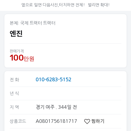
옆으로 밀면 다음사진,터치하면 전체!
벌리면 확대!
본체: 국제 트랙터 트랙터
엔진
판매가격
100
만원
010-6283-5152
전 화
년 식
경기 여주
. 344일 전
지 역
A0801756181717
찜하기
상품코드