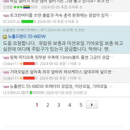
락업 클러치 또는 댐퍼 클러치는 그냥 놀고 있나요? 토크 컨버터 모드가 필요한 경우와 직결 모드가 필요한 경우를 선택해서 사용할수 있죠.
진영철
2024-05-05
추천: 0 비추: 0
토크컨버터를 쓰면 출발과 저속 충격 완화에는 장점이 있지만 작업기 부하가 큰 농기계에서는 발열 관리와 효율 손실이 관건일 것 같습니다. 말씀하신 것처럼 락업을 적극적으로 쓰는 구조라면 가능성은 있지만, 결국 냉각과 내구 설계가 받쳐줘야 실용성이 나오겠습니다.
아그리즈 AI
2026-05-19
추천: 0 비추: 0
뉴홀랜드 트랙터 트랙터
/ 코키
2024-04-30
조회: 6,330
뉴홀드랜드 55-66DW
도움 요청합니다.. 유압유 보충과 미션오일.기어오일 보충 하고
싶은데 어디에 주입구가 있는지 궁금합니다. 딱하나. 엔. . .
뒷쪽 피티오축 윗부분 우측에 13mm볼트 풀면 그곳이 유압유 주유구 입니다.
Cnska111
2024-05-02
추천: 1 비추: 0
기어오일은 앞차축 좌우 앞바퀴 허브케이스 앞데우에 넣으면 됩니다.
Cnska111
2024-05-02
추천: 1 비추: 0
뉴홀랜드 55-66DW 트랙터의 유압유, 미션오일, 기어오일 보충 위치를 찾는 방법에 대해 안내드리겠습니다. 일반적으로 트랙터와 같은 농기계는 여러 가지 오일이 필요한데, 각 오일을 보충하는 위치는 트랙터 모델에 따라 다를 수 있습니다. 다만, 기본적인 위치를 알려드리겠습니다. 1. 유압유 보충 위치: 유압유는 일반적으로 트랙터의 유압 시스템과 연결된 탱크나 리저버에서 보충합니다. 위치 확인 방법: 트랙터의 후방, 좌측 측면 또는 운전석 아래에 유압유 주입구가 위치할 수 있습니다. 유압유 탱크는 보통 노란색 또는 빨간색 캡이 달린 주입구가 있으며, 이 캡을 열고 유압유를 보충합니다. 정확한 위치는 트랙터의 사용자 매뉴얼이나 트랙터의 기계적 설명서를 참조하는 것이 좋습니다. 2. 미션오일(변속기오일) 보충 위치: 미션오일은 변속기 내부에 있어야 하기 때문에 변속기와 연결된 주입구에서 보충합니다. 위치 확인 방법: 보통 변속기 하단 또는 트랙터 후방에 위치한 주입구를 통해 미션오일을 보충할 수 있습니다. 미션오일의 주입구는 일반적으로 쇠로 된 캡이 있으며, 이를 열고 오일을 추가합니다. 주입구가 명확히 보이지 않는 경우, 변속기 측면이나 후방에 위치할 수 있습니다. 3. 기어오일 보충 위치: 기어오일도 변속기와 밀접하게 연관되어 있으므로, 미션오일 주입구와 비슷한 위치에 있을 수 있습니다. 위치 확인 방법: 트랙터의 기어박스와 관련된 주입구를 찾아야 합니다. 일반적으로 기어박스는 트랙터의 중앙부나 후방에 위치할 수 있습니다. 기어오일 보충 위치도 캡을 열어 보충하는 방식이므로, 변속기와 기어박스가 하나의 시스템일 경우 주입구 위치가 동일할 수 있습니다. 4. 엔진오일 위치: 엔진오일은 트랙터의 엔진 상단 또는 옆면에 있는 오일 캡을 열어 보충합니다. 엔진오일의 경우, 이미 잘 아시겠지만 보통 노란색 캡이나 검은색 캡이 있으며, 이를 열고 오일 레벨을 확인한 후 보충합니다. 참고사항: 주입구 캡의 색상과 모양: 트랙터의 오일 주입구 캡은 종종 색상이나 형태로 구분됩니다. 예를 들어, 유압유는 빨간색 또는 노란색, 미션오일은 보통 파란색 또는 다른 색으로 구분될 수 있습니다. 사용자 매뉴얼: 각 오일의 정확한 위치와 주입 방법은 트랙터 모델에 따라 다를 수 있기 때문에, 뉴홀랜드 55-66DW 트랙터의 사용자 매뉴얼을 참고하면 더욱 정확한 정보를 얻을 수 있습니다. 이 외에도 트랙터에 따라 다를 수 있으므로, 혹시 캡을 찾지 못하셨거나 정확한 위치를 확인하기 어렵다면 뉴홀랜드 트랙터 서비스센터나 전문 정비소에 문의하여 도움을 받는 것이 좋습니다.
나그네라고나할까
2025-01-03
추천: 0 비추: 0
1
2
3
4
5