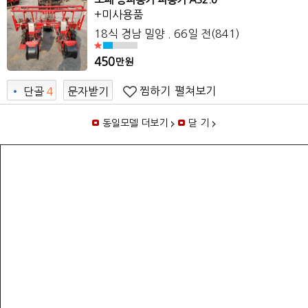
+미사용품
18식 경남 밀양 . 66일 전(841)
450
만원
찜하기
펼쳐보기
•
단골
4
문자받기
8
동일모델 더보기
닫 기