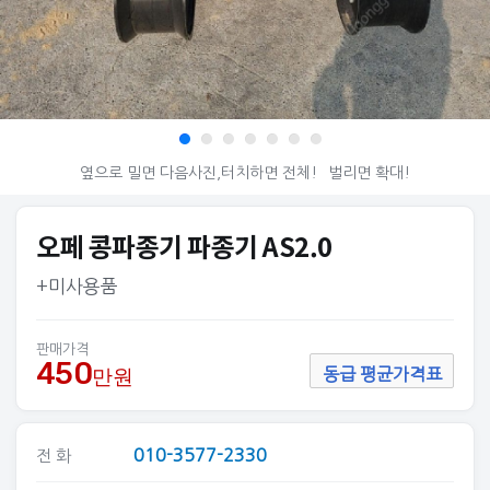
옆으로 밀면 다음사진,터치하면 전체!
벌리면 확대!
오페 콩파종기 파종기 AS2.0
+미사용품
판매가격
450
만원
동급 평균가격표
010-3577-2330
전 화