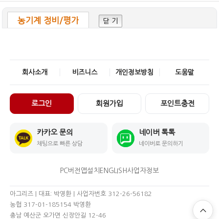
농기계 정비/평가
닫 기
회사소개
비즈니스
개인정보방침
도움말
로그인
회원가입
포인트충전
카카오 문의
네이버 톡톡
채팅으로 빠른 상담
네이버로 문의하기
PC버전
앱설치
ENGLISH
사업자정보
아그리즈 | 대표: 박영환 | 사업자번호 312-26-56182
농협 317-01-185154 박영환
충남 예산군 오가면 신장안길 12-46