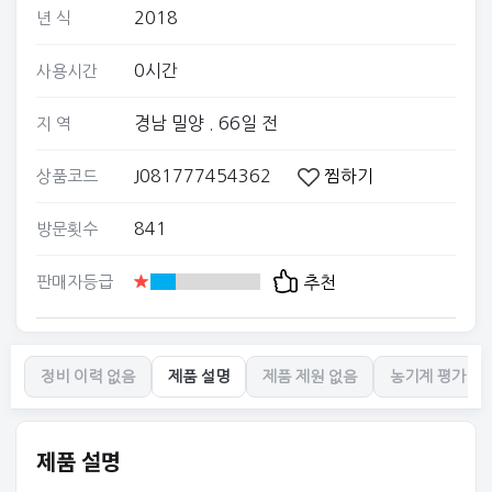
2018
년 식
0시간
사용시간
경남 밀양
. 66일 전
지 역
J081777454362
찜하기
상품코드
841
방문횟수
판매자등급
추천
정비 이력 없음
제품 설명
제품 제원 없음
농기계 평가 없
제품 설명