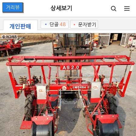
상세보기
개인판매
•
단골
48
•
문자받기
© 아그리즈