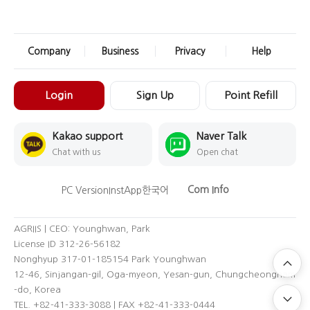
Company
Business
Privacy
Help
Login
Sign Up
Point Refill
Kakao support
Naver Talk
Chat with us
Open chat
Com Info
PC Version
InstApp
한국어
AGRIIS | CEO: Younghwan, Park
License ID 312-26-56182
Nonghyup 317-01-185154 Park Younghwan
12-46, Sinjangan-gil, Oga-myeon, Yesan-gun, Chungcheongnam
-do, Korea
TEL. +82-41-333-3088 | FAX +82-41-333-0444