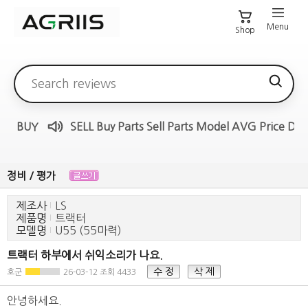
Menu
Shop
검색어
BUY
SELL
Buy Parts
Sell Parts
Model
AVG Price
Dea
Listen Goods
정비 / 평가
제조사
LS
제품명
트랙터
모델명
U55 (55마력)
트랙터 하부에서 쉬익소리가 나요.
수 정
삭 제
호군
26-03-12
조회 4433
안녕하세요.