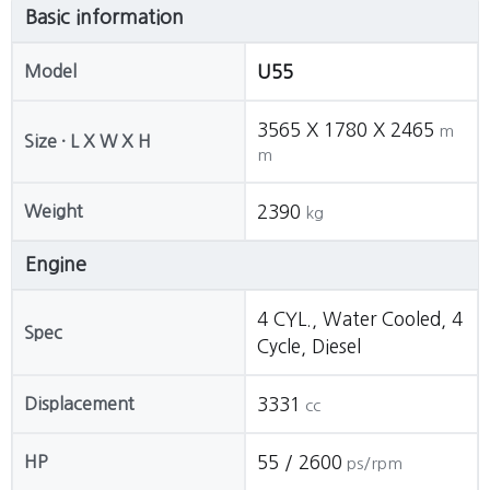
Basic information
Model
U55
3565 X 1780 X 2465
m
Size · L X W X H
m
Weight
2390
kg
Engine
4 CYL., Water Cooled, 4
Spec
Cycle, Diesel
Displacement
3331
cc
HP
55 / 2600
ps/rpm