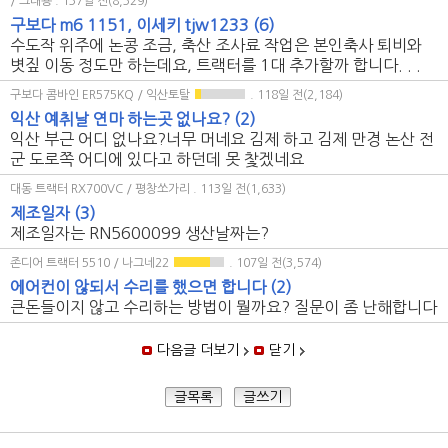
/ 그래용
. 137일 전(8,329)
구보다 m6 1151, 이세키 tjw1233
(6)
수도작 위주에 논콩 조금, 축산 조사료 작업은 본인축사 퇴비와
볏짚 이동 정도만 하는데요, 트랙터를 1대 추가할까 합니다. . .
구보다 콤바인 ER575KQ / 익산토탈
. 118일 전(2,184)
익산 예취날 연마 하는곳 없나요?
(2)
익산 부근 어디 없나요?너무 머네요 김제 하고 김제 만경 논산 전
군 도로쪽 어디에 있다고 하던데 못 찿겠네요
대동 트랙터 RX700VC / 평창쏘가리
. 113일 전(1,633)
제조일자
(3)
제조일자는 RN5600099 생산날짜는?
존디어 트랙터 5510 / 나그네22
. 107일 전(3,574)
에어컨이 않되서 수리를 했으면 합니다
(2)
큰돈들이지 않고 수리하는 방법이 뭘까요? 질문이 좀 난해합니다
다음글 더보기
닫기
글목록
글쓰기