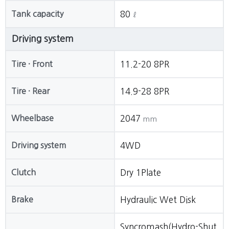
Tank capacity
80
ℓ
Driving system
Tire · Front
11.2-20 8PR
Tire · Rear
14.9-28 8PR
Wheelbase
2047
mm
Driving system
4WD
Clutch
Dry 1Plate
Brake
Hydraulic Wet Disk
Syncromash(Hydro-Shut