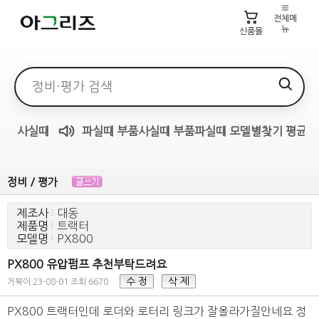
전체메
뉴
신품몰
검색어
사실때
파실때
부품사실때
부품파실때
모델별찾기
평균가
매물무료듣기
정비 / 평가
제조사
대동
제품명
트랙터
모델명
PX800
PX800 유압펌프 추천부탁드려요
수 정
삭 제
거북이
23-08-01
조회 6670
PX800 트랙터인데 로더와 로터리 링크가 잘올라가질안네요 정