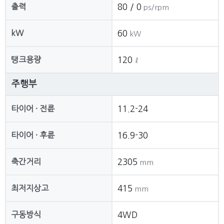
출력
80 / 0
ps/rpm
kW
60
kW
탱크용량
120
ℓ
주행부
타이어 · 전륜
11.2-24
타이어 · 후륜
16.9-30
축간거리
2305
mm
최저지상고
415
mm
구동방식
4WD