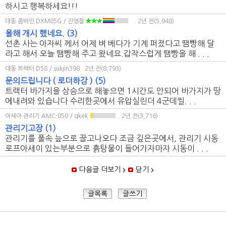
하시고 행복하세요!!!
대동 콤바인 DXM85G / 진영철
. 2년 전(5,948)
올해 개시 했네요.
(3)
선촌 사는 아자씨 께서 어제 벼 베다가 기계 퍼졌다고 땜빵해 달
라고 해서 오늘 땜빵해 주고 왔네요.갑작스럽게 땜빵을 해 . . .
대동 트랙터 D58 / sukjin398
. 2년 전(8,793)
문의드립니다 ( 로더하강 )
(5)
트랙터 바가지을 상승으로 해놓으면 1시간도 안되어 바가지가 땅
에내려와 있습니다 수리한곳에서 유압실린더 4군데씰. . .
아세아 관리기 AMC-850 / qkek
. 2년 전(3,716)
관리기고장
(1)
관리기를 풀속 늪으로 끌고나오다 조금 깊은곳에서, 관리기 시동
로프아세이 있는부분으로 흙탕물이 들어가자마자 시동이 . . .
다음글 더보기
닫기
글목록
글쓰기