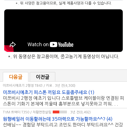
*. 위 사양은 참고용이므로, 실제 제품사양과 다를 수 있습니다.
*. 위 동영상은 참고용이며, 중고농기계 동영상이 아닙니다.
다음글
이전글
미쯔비시예초기 2행정 TB43 / 카오
. 3년 전(4,308)
미쯔비시예초기 피스톤 끼임요 도움좀주세요
(1)
미쯔비시 2행정 예초기 입니다 스로틀밸브 케이블이랑 연결된 피
스톤이 기화기 본체에 끼울때 홈부분으로 넣지못하고 끼워. . .
TYM 트랙터 T350 / 차황면한살림
. 3년 전(8,492)
원형베일러 이동할려는데 35마력으로 가능할까요^^?
(4)
선배님~~ 경험담 부탁드리고 조언도 한마디 부탁드려요^^ 건강