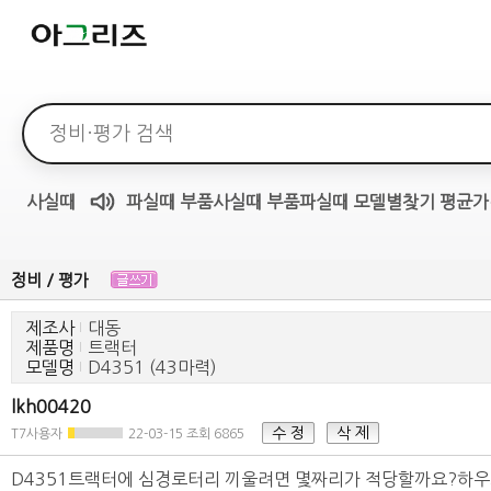
검색어
사실때
파실때
부품사실때
부품파실때
모델별찾기
평균가
매물무료듣기
정비 / 평가
제조사
대동
제품명
트랙터
모델명
D4351 (43마력)
lkh00420
수 정
삭 제
T7사용자
22-03-15
조회 6865
D4351트랙터에 심경로터리 끼울려면 몇짜리가 적당할까요?하우