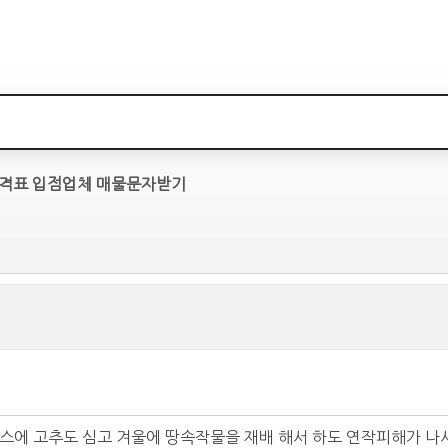
격표
입점업체
매물문자받기
스에 고추도 심고 겨울에 땅속작물을 재배 해서 하도 연작피해가 나