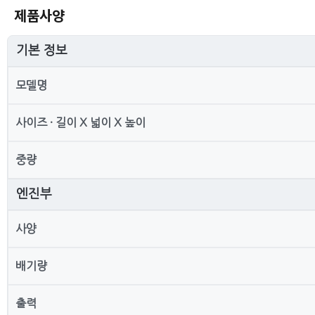
제품사양
기본 정보
모델명
사이즈 · 길이 X 넓이 X 높이
중량
엔진부
사양
배기량
출력