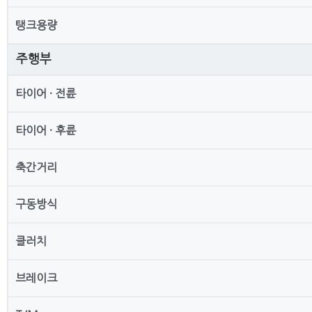
탱크용량
주행부
타이어 · 전륜
타이어 · 후륜
축간거리
구동방식
클러치
브레이크