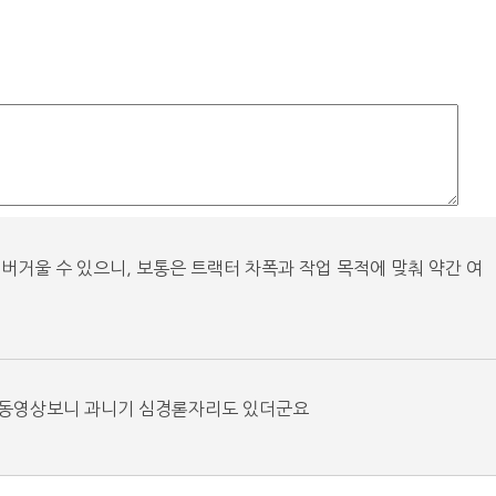
 버거울 수 있으니, 보통은 트랙터 차폭과 작업 목적에 맞춰 약간 여
 동영상보니 과니기 심경롣자리도 있더군요