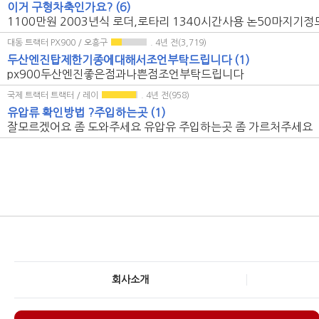
이거 구형차축인가요?
(6)
1100만원 2003년식 로더,로타리 1340시간사용 논50마지
대동 트랙터 PX900 / 오흥구
. 4년 전(3,719)
두산엔진탑제한기종에대해서조언부탁드립니다
(1)
px900두산엔진좋은점과나쁜점조언부탁드립니다
국제 트랙터 트랙터 / 레이
. 4년 전(958)
유압류 확인방법 ?주입하는곳
(1)
잘모르겠어요 좀 도와주세요 유압유 주입하는곳 좀 가르처주세요
회사소개