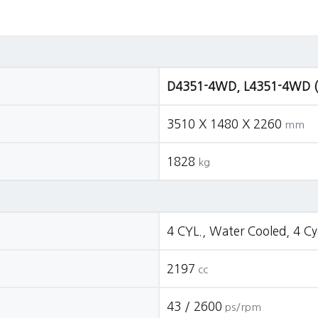
D4351-4WD, L4351-4W
3510 X 1480 X 2260
mm
1828
kg
4 CYL., Water Cooled, 4 Cyc
2197
cc
43 / 2600
ps/rpm