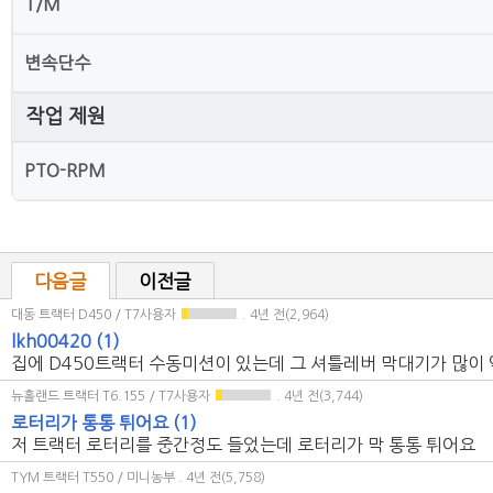
T/M
변속단수
작업 제원
PTO-RPM
다음글
이전글
대동 트랙터 D450 / T7사용자
. 4년 전(2,964)
lkh00420
(1)
집에 D450트랙터 수동미션이 있는데 그 셔틀레버 막대기가 많이
뉴홀랜드 트랙터 T6.155 / T7사용자
. 4년 전(3,744)
로터리가 통통 튀어요
(1)
저 트랙터 로터리를 중간정도 들었는데 로터리가 막 통통 튀어요
TYM 트랙터 T550 / 미니농부
. 4년 전(5,758)