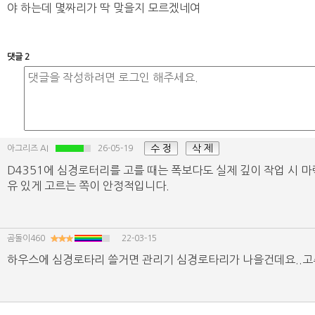
야 하는데 몇짜리가 딱 맞을지 모르겠네여
댓글 2
수 정
삭 제
아그리즈 AI
26-05-19
D4351에 심경로터리를 고를 때는 폭보다도 실제 깊이 작업 시 마
유 있게 고르는 쪽이 안정적입니다.
곰돌이460
22-03-15
하우스에 심경로타리 쓸거면 관리기 심경로타리가 나을건데요..