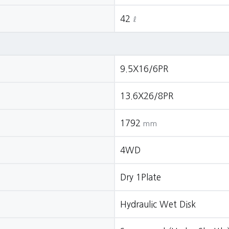
42
ℓ
9.5X16/6PR
13.6X26/8PR
1792
mm
4WD
Dry 1Plate
Hydraulic Wet Disk