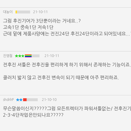
대농이
21-10-11
그럼 후진기어가 3단뿐이라는 거네요..?
고속1단 중속1단 저속1단
근데 밑에 제품사양에는 전진24단 후진24단이라고 되어있네요...
진영철
21-10-11
전후진 셔틀은 전후진을 편리하게 하기 위해서 존재하는 기능이죠.
클러치 밟지 않고 전후진 변속이 되기 때문에 아주 편리하죠.
shdrlrP
21-10-10
무슨말씀이신지?????그럼 모든트렉터가 파워셔틀없는/ 전후진
2-3-4단작업은안되나요?????