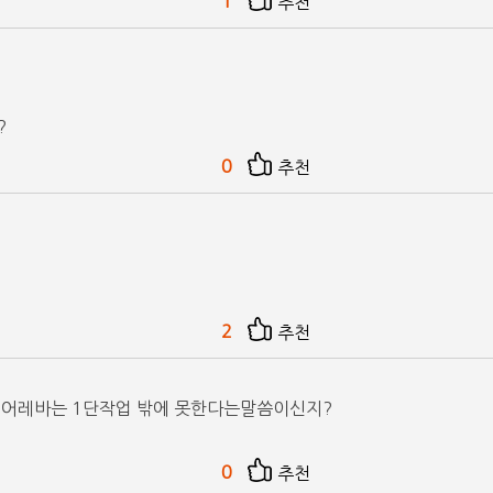
1
추천
?
0
추천
2
추천
기어레바는 1단작업 밖에 못한다는말씀이신지?
0
추천