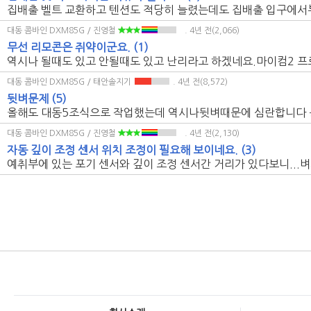
집배출 벨트 교환하고 텐션도 적당히 늘렸는데도 집배출 입구에서부터
대동 콤바인 DXM85G / 진영철
. 4년 전(2,066)
무선 리모콘은 쥐약이군요.
(1)
역시나 될때도 있고 안될때도 있고 난리라고 하겠네요.마이컴2 프로
대동 콤바인 DXM85G / 태안솔지기
. 4년 전(8,572)
뒷벼문제
(5)
올해도 대동5조식으로 작업했는데 역시나뒷벼때문에 심란합니다 농사
대동 콤바인 DXM85G / 진영철
. 4년 전(2,130)
자동 깊이 조정 센서 위치 조정이 필요해 보이네요.
(3)
예취부에 있는 포기 센서와 깊이 조정 센서간 거리가 있다보니...벼의