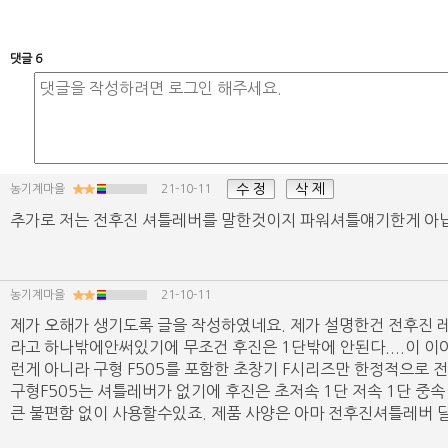
댓글 6
수 정
삭 제
농기계마을
21-10-11
추가로 저는 전후진 셔틀레버를 말한것이지 파워셔틀얘기한게 아
농기계마을
21-10-11
제가 오해가 생기도록 글을 작성하였네요. 제가 설명한건 전후진 
라고 하나밖에안써있기에 무조건 후진은 1단밖에 안된다....이 이야기
런게 아니라 구형 F505를 포함한 초창기 F시리즈만 한정적으로
구형F505는 셔틀레버가 없기에 후진은 초저속 1단 저속 1단 중
큰 불편함 없이 사용할수있죠. 제품 사양은 아마 전후진셔틀레버 달