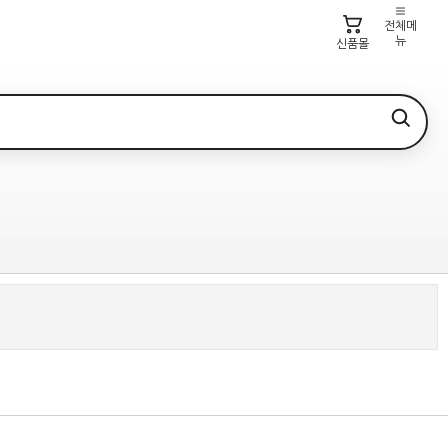
전체메
뉴
신품몰