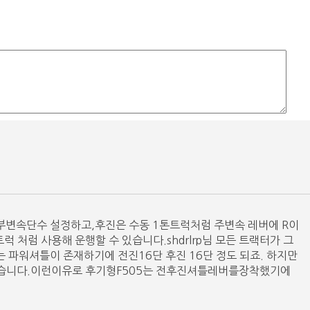
부변속단수 설정하고,후진은 수동 1톤트럭처럼 주변속 레버에 R이
럭 처럼 사용해 운행할 수 있습니다.shdrlrp님 모든 트랙터가 그
파워셔틀이 존재하기에 전진16단 후진 16단 정도 되죠. 하지만
4단 맞습니다.이런이유로 후기형F505는 전후진셔틀레버를장착했기에