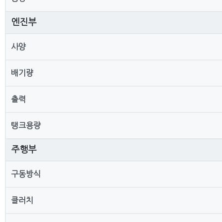
엔진부
사양
배기량
출력
탱크용량
주행부
구동방식
클러치