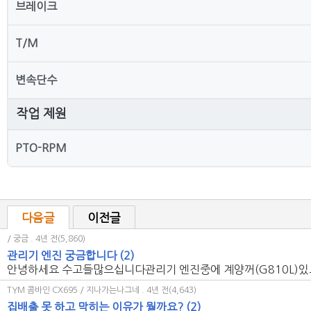
브레이크
T/M
변속단수
작업 제원
PTO-RPM
다음글
이전글
/ 궁금
. 4년 전(5,860)
관리기 엔진 궁금합니다
(2)
안녕하세요 수고들많으십니다관리기 엔진중에 계양꺼(G810L)있고 대
TYM 콤바인 CX695 / 지나가는나그네
. 4년 전(4,643)
집배출 못 하고 막히는 이유가 뭘까요?
(2)