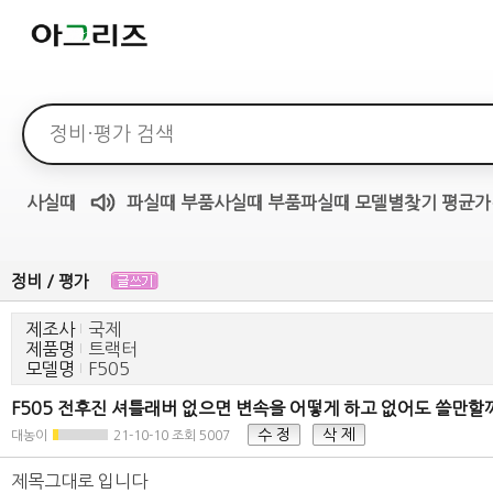
검색어
사실때
파실때
부품사실때
부품파실때
모델별찾기
평균가
매물무료듣기
정비 / 평가
제조사
국제
제품명
트랙터
모델명
F505
F505 전후진 셔틀래버 없으면 변속을 어떻게 하고 없어도 쓸만할
수 정
삭 제
대농이
21-10-10
조회 5007
제목그대로 입니다