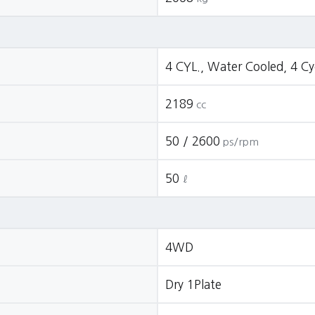
4 CYL., Water Cooled, 4 Cyc
2189
cc
50 / 2600
ps/rpm
50
ℓ
4WD
Dry 1Plate