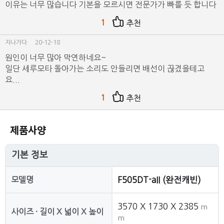
이유는 너무 많습니다 기본을 모르시면 전문가가 빠를 듯 합니다
1
추천
지나가다
20-12-18
원인이 너무 많아 막연하네요~
일단 세루모타 돌아가는 소리도 안들리면 배선이 끊겼을테고
요...
1
추천
제품사양
기본 정보
모델명
F505DT-aII (완전캐빈)
3570 X 1730 X 2385
m
사이즈 · 길이 X 넓이 X 높이
m