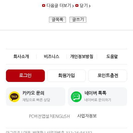
다음글 더보기
닫기
글목록
글쓰기
회사소개
비즈니스
개인정보방침
도움말
로그인
회원가입
포인트충전
카카오 문의
네이버 톡톡
채팅으로 빠른 상담
네이버로 문의하기
사업자정보
PC버전
앱설치
ENGLISH
아그리즈 | 대표: 박영환 | 사업자번호 312-26-56182