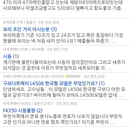
470 이라 47마력인줄알고 삿는데 제원이45마력으로되잇는데
사요해보니 악셀조금발고도 530보다 덜빠지고 힘도좋코 기름. .
.
보리파종 간격 / 닭둘기
. 5년 전(4,938)
보리 조간 거리 아시는분
(3)
보리파종기 기준 10조가 있고 24조가 있고 폭은 동일하다 가정
했을때 보리는 벼 처럼 새끼 안치나요? 예를들어 파종기 . . .
국제 트랙터 F505 / 바디바람
. 5년 전(5,715)
시동
(1)
계기판에 불믄다들어오는데 시동이 걸리질안아요 그리고 세루가
되지않는 것 같은데 이유가 무엇일까요 세루모터을 가. . .
구보다 트랙터 KUBOTA L4508 / 도미이가
. 5년 전(3,326)
구보다트랙터 L4508 한국형 모델은 무었인가요?
(1)
안녕하세요. 고수님들 ..이 모델은 L4508 한국형 구보다 어떤 모
델과 같은가요? 싸이트에 들어가 보아도 L4508모델은 없네. . .
국제 트랙터 F4350 / 젊은나그네77
. 5년 전(3,992)
F4350 시동불량
(2)
부란자쪽에서 연료 분사노즐로 연료가 나오지 않습니다 부란자
고장 인가요 아니면 연료 펌프 쪽인가요? 이기종 부란자 . . .