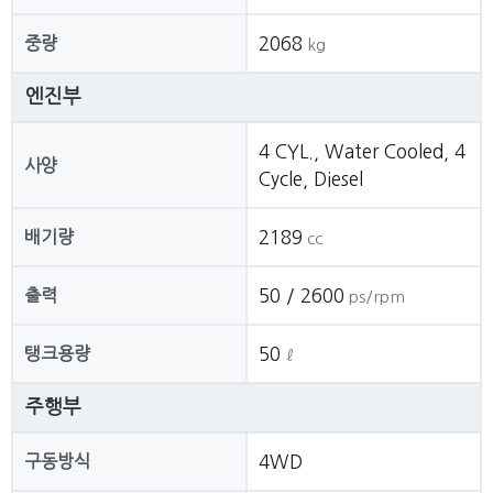
중량
2068
kg
엔진부
4 CYL., Water Cooled, 4
사양
Cycle, Diesel
배기량
2189
cc
출력
50 / 2600
ps/rpm
탱크용량
50
ℓ
주행부
구동방식
4WD