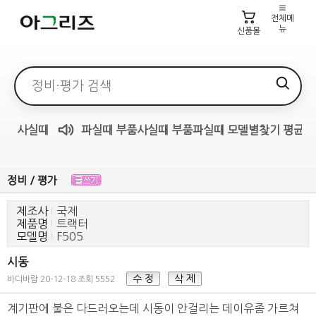
전체메
뉴
신품몰
검색어
사실때
파실때
부품사실때
부품파실때
모델별찾기
평균가
매물무료듣기
정비 / 평가
제조사
국제
제품명
트랙터
모델명
F505
시동
수 정
삭 제
바디바람
20-12-18
조회 5552
계기판에 불은 다드러오는데 시동이 안걸리는 데이유좀 가르쳐