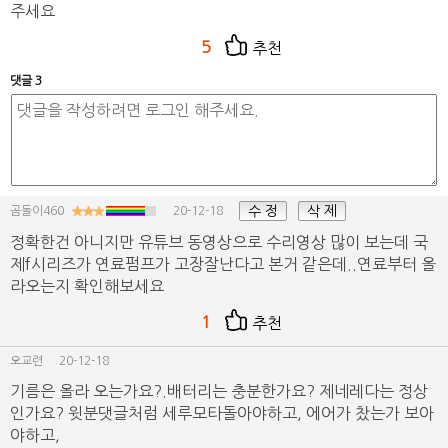
주세요
5
추천
댓글 3
수 정
삭 제
곰돌이460
20-12-18
정확한건 아니지만 유튜브 동영상으로 수리영상 많이 보는데 국
제f시리즈가 연료펌프가 고장잘난다고 본거 같은데..연료부터 올
라오는지 확인해보세요
1
추천
오교련
20-12-18
기름은 올라 오는가요?.배터리는 충분한가요? 제네레다는 정상
인가요? 윗분댓글처럼 세루모타돌아야하고, 에어가 찼는가 보아
야하고,