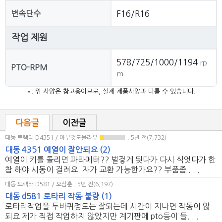
변속단수
F16/R16
작업 제원
578/725/1000/1194
rp
PTO-RPM
m
*. 위 사양은 참고용이므로, 실제 제품사양과 다를 수 있습니다.
다음글
이전글
대동 트랙터 D4351 / 아무것도몰라유
. 5년 전(7,732)
대동 4351 예열이 잘안되요
(2)
예열이 키를 돌리면 파라메터?? 벌겋게 됫다가 다시 식엇다가 한
참 해야 시동이 걸려요. 자가 교환 가능한가요?? 부품좀 . . .
대동 트랙터 D581 / 오삼춘
. 5년 전(6,197)
대동 d581 로타리 작동 불량
(1)
로타리작업을 두바퀴정도는 잘되는데 시간이 지나면 작동이 않
되요 제가 직접 작업하지 않았지만 계기판에 pto등이 들. . .