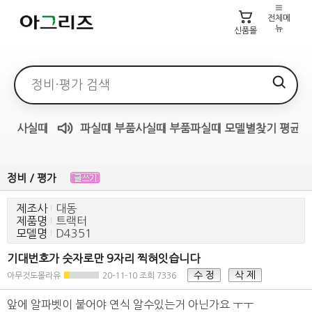
전체메
뉴
신품몰
검색어
사실때
파실때
부품사실때
부품파실때
모델별찾기
평균가
매물무료듣기
정비 / 평가
제조사
대동
제품명
트랙터
모델명
D4351
기대번호가 숫자로만 9자리 찍혀잇습니다
수 정
삭 제
아무것도몰라유
20-11-10
조회 7336
앞에 알파벳이 붙어야 연식 알수있는거 아닌가요 ㅜㅜ