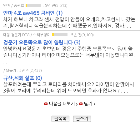
얀마 / 송권호
. 5년 전(5,513)
얀마 4조 aw465 콤바인
(1)
체커 해보니 차고좌 센서 전압이 안들어 오네요.차고센서 나갔는
지,탈거할려니 잭을분리하는데 실패했군요.안빠져요. 경사. . .
대동 경운기 DT8 / 수리부엉이
. 5년 전(9,100)
경운기 오른쪽으로 많이 쏠림니다
(3)
안녕하세요경운기 초보인데 경운기 주행중 오른쪽으로 많이 쏠
림니다공기압이나 타이어마모등으로는 너무많이 이동합니다왼.
. .
/ 닭둘기
. 5년 전(2,437)
규산,석회 살포
(0)
살포하려는데 뿌리고 로타리를 쳐야하나요? 타이밍이 안맞아서
3월에 보리에 뿌리려는데 위에 도포되면 효과가 없나요? . . .
다음글 더보기
닫기
글목록
글쓰기