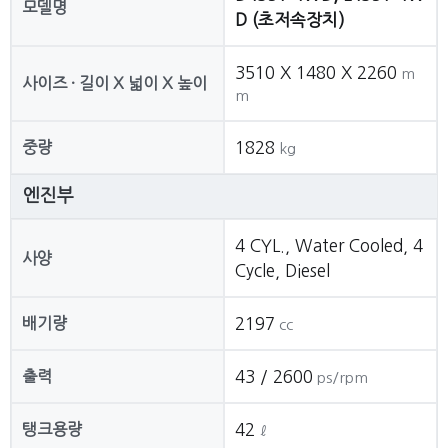
모델명
D (초저속장치)
3510 X 1480 X 2260
m
사이즈 · 길이 X 넓이 X 높이
m
중량
1828
kg
엔진부
4 CYL., Water Cooled, 4
사양
Cycle, Diesel
배기량
2197
cc
출력
43 / 2600
ps/rpm
탱크용량
42
ℓ