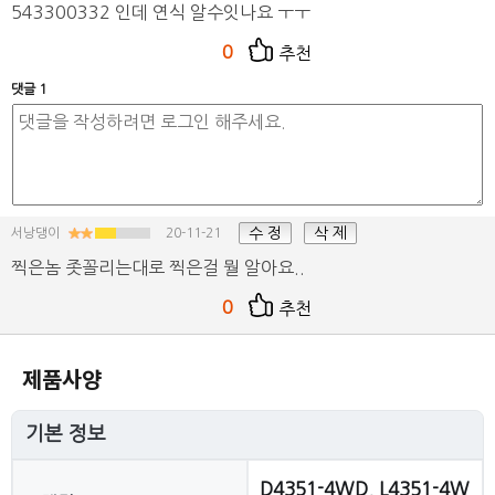
543300332 인데 연식 알수잇나요 ㅜㅜ
0
추천
댓글 1
수 정
삭 제
서낭댕이
20-11-21
찍은놈 좃꼴리는대로 찍은걸 뭘 알아요..
0
추천
제품사양
기본 정보
D4351-4WD, L4351-4W