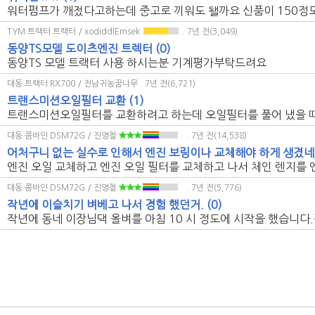
워터펌프가 깨젔다고하는데 중고로 끼워도 됄까요 신품이 150정
TYM 트랙터 트랙터 / xodiddlEmsek
. 7년 전(3,049)
동양TS모델 도이츠엔진 트렉터
(0)
동양TS 모델 트랙터 사용 하시는분 기계평가부탁드려요
대동 트랙터 RX700 / 전남귀농꿈나무
. 7년 전(6,721)
트랜스미션오일필터 교환
(1)
트랜스미션오일필터를 교환하려고 하는데 오일필터를 풀어 냈을 때 미
대동 콤바인 DSM72G / 진영철
. 7년 전(14,538)
어처구니 없는 실수로 인해서 엔진 보링이나 교체해야 하게 생겼네
엔진 오일 교체하고 엔진 오일 필터를 교체하고 나서 체인 렌지를 엔진
대동 콤바인 DSM72G / 진영철
. 7년 전(5,776)
작년에 이슬치기 벼베고 나서 경험 했던거.
(0)
작년에 동네 이장님댁 올벼를 아침 10 시 정도에 시작을 했습니다.작년