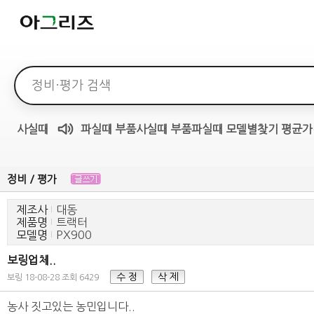
검색어
사실때
파실때
부품사실때
부품파실때
모델별찾기
평균가
매물무료듣기
정비 / 평가
제조사
대동
제품명
트랙터
모델명
PX900
보링업체..
수 정
삭 제
보링
18-08-28
조회 6429
농사 짓고있는 농민입니다..