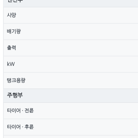
엔진부
사양
배기량
출력
kW
탱크용량
주행부
타이어 · 전륜
타이어 · 후륜