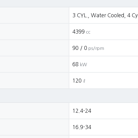
3 CYL., Water Cooled, 4 Cyc
4399
cc
90 / 0
ps/rpm
68
kW
120
ℓ
12.4-24
16.9-34