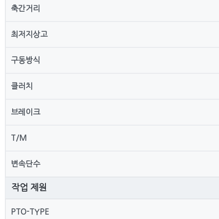
축간거리
최저지상고
구동방식
클러치
브레이크
T/M
변속단수
작업 제원
PTO-TYPE