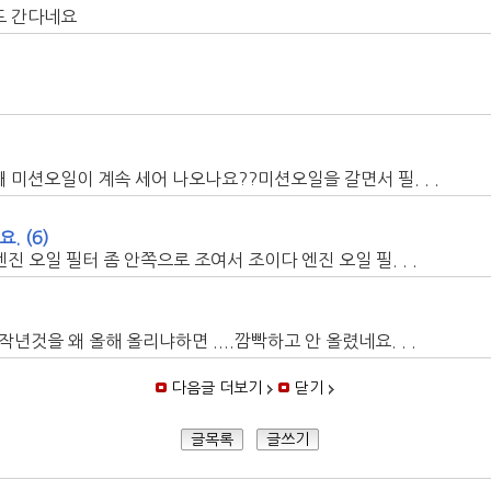
도 간다네요
션오일이 계속 세어 나오나요??미션오일을 갈면서 필. . .
요.
(6)
 오일 필터 좀 안쪽으로 조여서 조이다 엔진 오일 필. . .
것을 왜 올해 올리냐하면 ....깜빡하고 안 올렸네요. . .
다음글 더보기
닫기
글목록
글쓰기