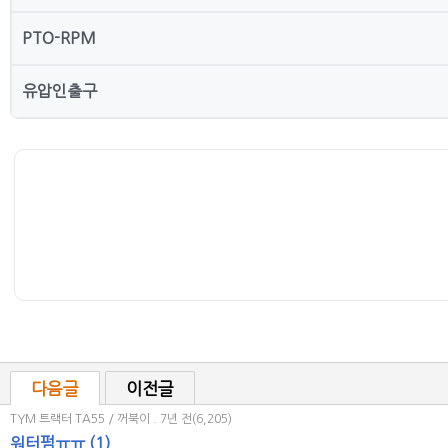
PTO-RPM
유압인출구
다음글
이전글
TYM 트랙터 TA55 / 꺼북이
. 7년 전(6,205)
워터펌ㅠㅠ
(1)