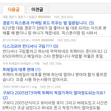
다음글
이전글
대동 경운기 경운기 / 임종규
. 16년 전(8,825)
경운기 피스톤과 커넥팅 로드 끼우는 법 질문입니다.
(5)
82년형 대동 경운기 상태가 않 좋아서 될 대로 되라는 식으로 분
해를 해 봤더니 링 하나가 깨졌네요. 피스톤이랑 링 사와서. . .
존디어 트랙터 2650K / 피아트
. 16년 전(8,265)
디스크모아 컨디셔너 구입???
(0)
컨디셔너 구입할려고 하는데 막막하네요 트랙터는 존디어 82 (2
650)마력이고 베일러는 스타 중형입니다 작업할 작물은 호밀. . .
자작 트레일러 트래일러 / 아람
. 16년 전(5,594)
트레일러 데후 판매
(1)
트랙터 트레일러 데후를 판매 하는데 얼마나 받아야 할지 몰르겠
습니다. 요즘 사용 하는사람이 없어서요..
구보다 트랙터 GM73 / 소농
. 16년 전(11,203)
구보다 2005년73마력 트랙터 적정가격이 얼마정도되는지요?
(2)
구보다 2005년식이고 로타리랑 로더 그리고 써레도있고 시간은
8백시간 조금 넘었다고 하네요 중고 적정가격이 얼마정도될. . .