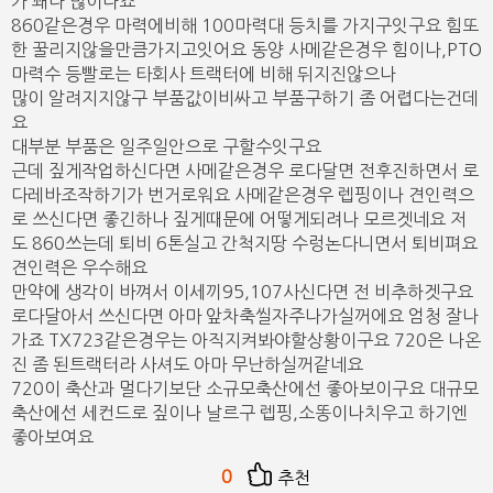
가 꽤나 많이나죠
860같은경우 마력에비해 100마력대 등치를 가지구잇구요 힘또
한 꿀리지않을만큼가지고잇어요 동양 사메같은경우 힘이나,PTO
마력수 등빨로는 타회사 트랙터에 비해 뒤지진않으나
많이 알려지지않구 부품값이비싸고 부품구하기 좀 어렵다는건데
요
대부분 부품은 일주일안으로 구할수잇구요
근데 짚게작업하신다면 사메같은경우 로다달면 전후진하면서 로
다레바조작하기가 번거로워요 사메같은경우 렙핑이나 견인력으
로 쓰신다면 좋긴하나 짚게때문에 어떻게되려나 모르겟네요 저
도 860쓰는데 퇴비 6톤실고 간척지땅 수렁논다니면서 퇴비펴요
견인력은 우수해요
만약에 생각이 바껴서 이세끼95,107사신다면 전 비추하겟구요
로다달아서 쓰신다면 아마 앞차축씰자주나가실꺼에요 엄청 잘나
가죠 TX723같은경우는 아직지켜봐야할상황이구요 720은 나온
진 좀 된트랙터라 사셔도 아마 무난하실꺼같네요
720이 축산과 멀다기보단 소규모축산에선 좋아보이구요 대규모
축산에선 세컨드로 짚이나 날르구 렙핑,소똥이나치우고 하기엔
좋아보여요
0
추천