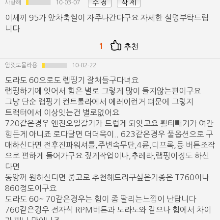
수 정
삭 제
사랑해
10-03-07
이세끼 95가 앞차축씰이 자주나간다구요 자세한 설명부탁드립
니다
1
추천
암껏도몰라용
10-02-22
도라도 60으로도 렙핑기 잘처들구다녀요
랩핑하기에 잇어서 힘은 별로 그렇게 많이 들지않는편이구요
그냥 단순 랩핑기 컨트롤라에서 에러이런거 떄문에 그렇지
트랙터에서 이상잇는건 별로없어요
720같은경우 엔진오일갈기가 드럽게 되잇고요 휠타빼기가 여간
힘든게 아니죠 로다달면 더더욱이.. 623같은경우 풀옵션으로 구
매하신다면 전후진파워셔틀,주변속무단,4륜,디프록,등 버튼조작
으로 편하게 들어가구요 짚게작업이나,추레라,랩핑이정도 하신
다면
동양꺼 원하신다면 중고로 추천해드리구싶은기종은 T760이나
860정도이구요
도라도 60~ 70같은경우는 힘이 좀 딸리는느낌이 난답니다
760같은경우 전자식 RPM버튼과 도라도와 같으나 힘에서 차이