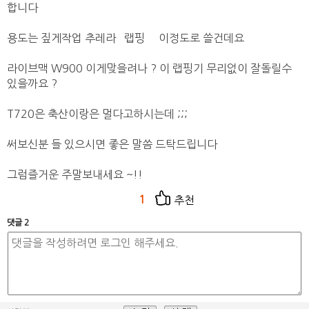
합니다
용도는 짚게작업 추레라 랩핑 이정도로 쓸건데요
라이브맥 W900 이게맞을려나 ? 이 랩핑기 무리없이 잘돌릴수
있을까요 ?
T720은 축산이랑은 멀다고하시는데 ;;;
써보신분 들 있으시면 좋은 말씀 드탁드립니다
그럼즐거운 주말보내세요 ~!!
1
추천
댓글 2