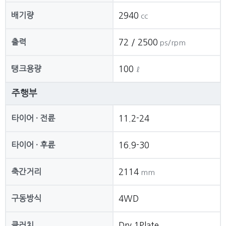
배기량
2940
cc
출력
72 / 2500
ps/rpm
탱크용량
100
ℓ
주행부
타이어 · 전륜
11.2-24
타이어 · 후륜
16.9-30
축간거리
2114
mm
구동방식
4WD
클러치
Dry 1Plate