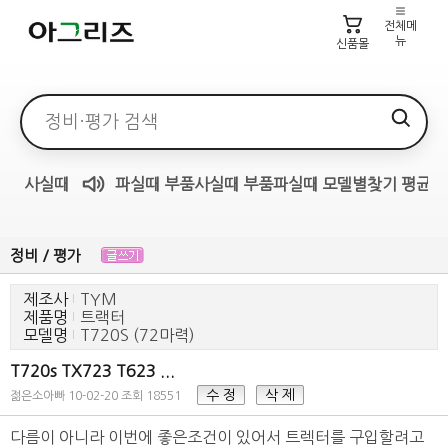
전체메
뉴
신품몰
검색어
사실때
파실때
부품사실때
부품파실때
모델별찾기
평균가
매물무료듣기
정비 / 평가
제조사
TYM
제품명
트랙터
모델명
T720S (72마력)
T720s TX723 T623 ...
수 정
삭 제
젊은소아빠
10-02-20
조회 18551
다름이 아니라 이번에 좋은조건이 있어서 트렉터를 구입할려고