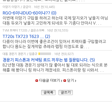
이앙기 이앙기 / 궁금이
. 16년 전(10,445)
RGO-6이냐DUO-60이냐??
(0)
이번에 이앙기 구입을 하려고 하는데 국제 알지오가 낳을지 아님
대동 듀오가 낳을지 고민하게 되네요 두 기종다 얀마사 V. . .
TYM 트랙터 T720S / 젊은소아빠
. 16년 전(18,555)
T720s TX723 T623 ...
(2)
다름이 아니라 이번에 좋은조건이 있어서 트렉터를 구입할려고
합니다 용도는 짚게작업 추레라 랩핑 이정도로 쓸. . .
대동 경운기 경운기 / 임종규
. 16년 전(8,827)
경운기 피스톤과 커넥팅 로드 끼우는 법 질문입니다.
(5)
82년형 대동 경운기 상태가 않 좋아서 될 대로 되라는 식으로 분
해를 해 봤더니 링 하나가 깨졌네요. 피스톤이랑 링 사와서. . .
다음글 더보기
닫기
글목록
글쓰기