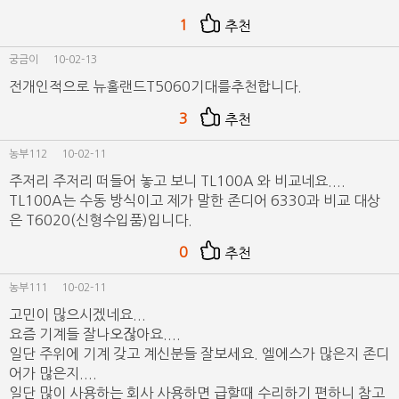
1
추천
궁금이
10-02-13
전개인적으로 뉴홀랜드T5060기대를추천합니다.
3
추천
농부112
10-02-11
주저리 주저리 떠들어 놓고 보니 TL100A 와 비교네요....
TL100A는 수동 방식이고 제가 말한 존디어 6330과 비교 대상
은 T6020(신형수입품)입니다.
0
추천
농부111
10-02-11
고민이 많으시겠네요...
요즘 기계들 잘나오잖아요....
일단 주위에 기계 갖고 계신분들 잘보세요. 엘에스가 많은지 존디
어가 많은지....
일단 많이 사용하는 회사 사용하면 급할때 수리하기 편하니 참고