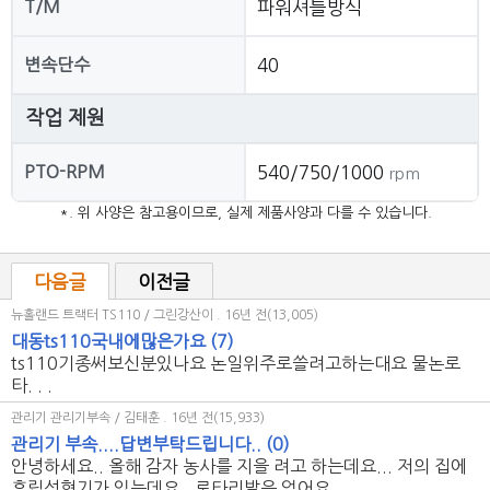
T/M
파워셔틀방식
변속단수
40
작업 제원
PTO-RPM
540/750/1000
rpm
*. 위 사양은 참고용이므로, 실제 제품사양과 다를 수 있습니다.
다음글
이전글
뉴홀랜드 트랙터 TS110 / 그린강산이
. 16년 전(13,005)
대동ts110국내에많은가요
(7)
ts110기종써보신분있나요 논일위주로쓸려고하는대요 물논로
타. . .
관리기 관리기부속 / 김태훈
. 16년 전(15,933)
관리기 부속....답변부탁드립니다..
(0)
안녕하세요.. 올해 감자 농사를 지을 려고 하는데요... 저의 집에
휴립성형기가 있는데요.. 로타리발은 없어요.. . . .