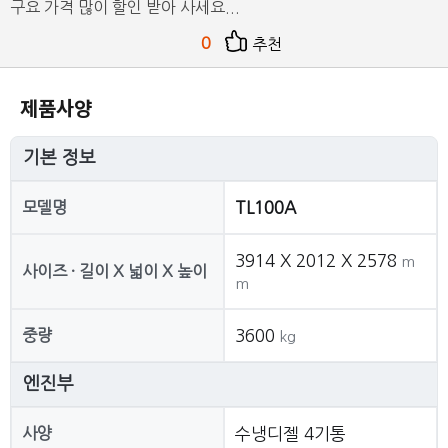
구요 가격 많이 할인 받아 사세요...
0
추천
제품사양
기본 정보
모델명
TL100A
3914 X 2012 X 2578
m
사이즈 · 길이 X 넓이 X 높이
m
중량
3600
kg
엔진부
사양
수냉디젤 4기통