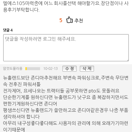
엘에스105마력중에 어느 회사를선택 해야할가요.장단점이나 사
용후기부탁합니다.
5
추천
댓글 4
수 정
삭 제
암껏도몰라용
10-02-13
뉴홀랜드보단 존디아추천해요 부변속 파워싱크로,주변속 무단변
속 전후진 파워셔틀
전자제어, 요세나오는 트랙터들 공부못하면 pto도 못돌려요
단순한기계를 원하신다면 뉴홀랜드가 낫구요 좀 복잡하지만서도
편한기계원하신다면 존디어
평생쓰신다면 뉴홀랜드가 쓸만하고요 존디아같은경우 나중 부품
생각하셔야 합니다
아무리 내구성좋다좋다해도 사용자의 관리에 의해 오래가기마련
이기때문에