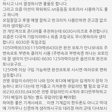
하시고 나서 결정하시면 좋을듯 합니다.
그리고 요즘 미션이 파워쿼드 ivt등등등 오토라서 사용하기도 좋
고 하니까
오일잘갈고 후열 예열 잘하고 반크러치 사용안하면 큰고장 없으
리라 생각됩니다.
전 개인적으로 존디어를 추천하는데 6030시리즈로 추천합니다.
요즘은 다국적 기업이라하나 최종 조립국도 무시못하리라 생각
합니다. 6030은 독일조립
105마력(6330)115마력(6430)은 완전 오토가 안나오네요 주
변속오토 부변속 클러치 사용 (주변속과 부변속중 하나는 오토인
데 잘 생각이 안나네요) 6630 125마력이상은 옵션으로 완전오
토나오구요....
125마력 이상 구입 가능하면 완전오토로 사시면 여러모로 편하
실듯합니다.
전방 유압이 6라인이 나와 있어 로다에 베일러 집게까지 장착 가
능하니 로다 다는데 번거롭고 지저분한 유압라인 뺄 필요 업구요
(6230,6330,6430은 전방 유압라인이 4개라 로다만부착하고
기타 베일러 집게는 별도 유압라인을 빼야함)
하여튼 좋은 기계사세요... 이젠 기계값이 한두푼도 아니고 억대
에 가까우니 신중하게 생각하시구요 대리점 여러 군데 다녀보시