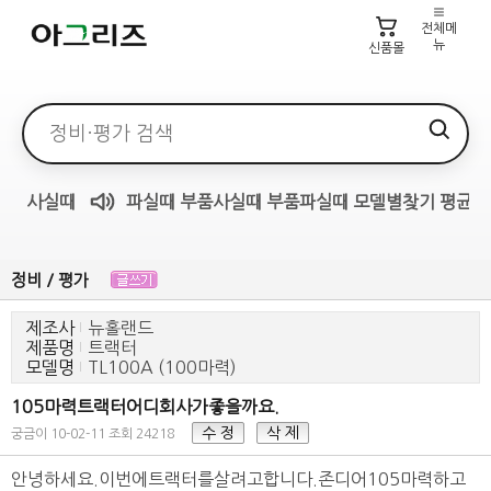
전체메
뉴
신품몰
검색어
사실때
파실때
부품사실때
부품파실때
모델별찾기
평균가
매물무료듣기
정비 / 평가
제조사
뉴홀랜드
제품명
트랙터
모델명
TL100A (100마력)
105마력트랙터어디회사가좋을까요.
수 정
삭 제
궁금이
10-02-11
조회 24218
안녕하세요.이번에트랙터를살려고합니다.존디어105마력하고