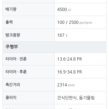
배기량
4500
cc
출력
100 / 2500
ps/rpm
탱크용량
167
ℓ
주행부
타이어 · 전륜
13.6-24.8 PR
타이어 · 후륜
16.9-34.8 PR
축간거리
2314
mm
클러치
건식단판식, 동기물림