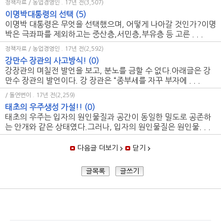
정책자료 / 농업경영인
. 17년 전(3,507)
이명박대통령의 선택
(5)
이명박 대통령은 무엇을 선택했으며, 어떻게 나아갈 것인가?이명
박은 극좌파를 제외하고는 중산층,서민층,부유층 등 고른 . . .
정책자료 / 농업경영인
. 17년 전(2,592)
강만수 장관의 사고방식!
(0)
강장관의 며칠전 발언을 보고, 분노를 금할 수 없다.아래글은 강
만수 장관의 발언이다. 강 장관은 “종부세를 자꾸 부자에 . . .
/ 돌연변이
. 17년 전(2,259)
태초의 우주생성 가설!!
(0)
태초의 우주는 입자의 원인물질과 공간이 동일한 밀도로 공존하
는 안개와 같은 상태였다.그러나, 입자의 원인물질은 원인물. . .
다음글 더보기
닫기
글목록
글쓰기