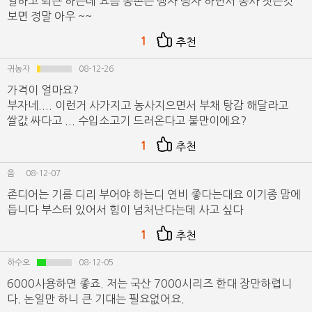
일하고 퇴근 하는데 요즘 농촌은 탱자 탱자 하면서 농사 짓는것
보면 정말 아우 ~~
1
추천
귀농자
08-12-26
가격이 얼마요?
부자네.... 이런거 사가지고 농사지으면서 부채 탕감 해달라고
쌀값 싸다고 ... 수입소고기 드러온다고 불만이에요?
1
추천
음
08-12-07
존디어는 기름 디리 부어야 하는디 연비 좋다는대요 이기종 맘에
듭니다 부스터 있어서 힘이 넘처난다는데 사고 싶다
1
추천
하수오
08-12-05
6000사용하면 좋죠. 저는 국산 7000시리즈 한대 장만하렵니
다. 논일만 하니 큰 기대는 필요없어요.