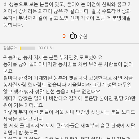
비 성능으로 보는 분들이 있고, 존디어는 여전히 신뢰와 중고 가
치에서 강세라는 의견이 많은 것 같습니다. 결국 수도작 비중과
유지비 부담까지 같이 놓고 보면 선택 기준이 조금 더 분명해질
듯합니다.
0
추천
할렐루야
09-01-31
귀농자님 농사 지시는 분들 부자인것 모르셨어요
농가를 많이 돌아다니지만 농사꾼들 처럼 부러운 사람들이 없더
군요
철마다 관광에 기계화된 농촌에 옛날처럼 고생한다고 하면 지금
농사질사람 한사람도 없습니다 겨울철이라 그런지 정말 아무일
않고 탱자 탱자 정말 신선 놀음이 따로 없던대요
계다가 땅깞은 얼마나 비싼대요 길가에 붙은땅 논이면 평당 20만
원이 기본 이더군요
이렇게 부자 이신 분들이 서울 시내 단칸방 셋방사는 분들 보다도
세금을 덜내고 사니
참 세상 골 때리지요 도시 근로자들은 새벽부터 출근 전쟁에 시달
리면서 밤 늣도록