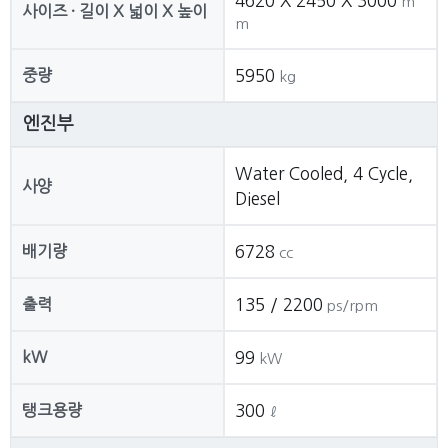
4620 X 2450 X 3000
m
사이즈 · 길이 X 넓이 X 높이
m
중량
5950
kg
엔진부
Water Cooled, 4 Cycle,
사양
Diesel
배기량
6728
cc
출력
135 / 2200
ps/rpm
kW
99
kW
탱크용량
300
ℓ