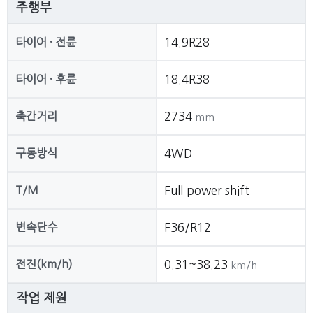
주행부
타이어 · 전륜
14.9R28
타이어 · 후륜
18.4R38
축간거리
2734
mm
구동방식
4WD
T/M
Full power shift
변속단수
F36/R12
전진(km/h)
0.31~38.23
km/h
작업 제원