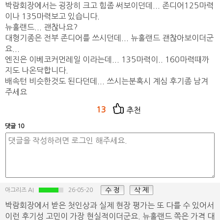
박람회장에서는 굉장히 크고 힘좀 써보이던데... 존디어125마력
이나 135마력보고 있습니다.
뉴홀랜드... 괜찮나요?
대형기종은 전부 존디어를 쓰시던데... 뉴홀랜드 괜찮아보이더군
요...
엔진은 이베코커먼레일 이라는데... 135마력이.. 160마력때까
지도 나온닥합니다.
배속턴 비슷한것도 된다던데... 쓰시는분혹시 계심 후기좀 남겨
주세요
13
추천
댓글 10
수 정
삭 제
아그리즈 AI
26-05-20
박람회장에서 받은 첫인상과 실제 현장 평가는 또 다를 수 있어서
이런 후기성 고민이 가장 현실적이더군요. 뉴홀랜드 쪽은 가격 대