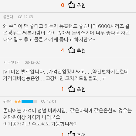
0
추천
좋은대
08-12-03
왜 존디어 만 좋다고 하는지 뉴홀랜드 좋습니다 6000시리즈 같
은경우는 써본사람이 폭이 좁아서 논에쓰기에 너무 좋다고 하던
대요 힘도 좋고 물론 자기께 좋다고 하지만요~
4
추천
지나가다가
08-12-02
IVT미션 별로입니다...가격만엄청비싸고.....약간편하기는한데
가격대비성능은영....고장나면 고치기도힘들고...ㅜ
1
추천
귀농1
08-12-01
존디어는 가격이 넘넘 비싸서염.. 같은마력에 같은옵션의 경우는
천만원이상 차이가 나더군요..
이기종가지고 수도작도 가능합니까?
1
추천