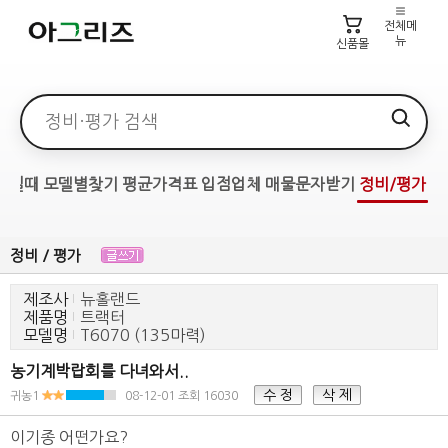
전체메
뉴
신품몰
검색어
파실때
모델별찾기
평균가격표
입점업체
매물문자받기
정비/평가
정비 / 평가
제조사
뉴홀랜드
제품명
트랙터
모델명
T6070 (135마력)
농기계박랍회를 다녀와서..
수 정
삭 제
귀농1
08-12-01
조회 16030
이기종 어떤가요?