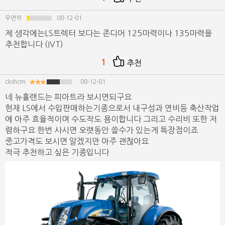
우연히
08-12-01
제 생각에는LS트렉터 보다는 존디어 125마력이나 135마력을
추천합니다 (IVT)
1
추천
ckshcm
08-12-01
네 뉴홀랜드는 피아트라 보시면되구요
현재 LS에서 수입판매하는기종으로서 내구성과 연비등 축산작업
에 아주 효율적이며 수도작도 용이합니다 그리고 수리비 또한 저
렴하구요 한번 사시면 오랫동안 쓸수가 있는게 특장점이죠
중고가격도 보시면 알겠지만 아주 괜찮아요
적극 추천하고 싶은 기종입니다