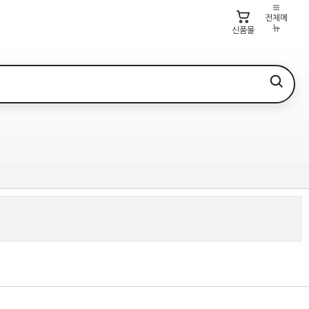
전체메
뉴
신품몰