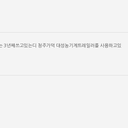
는 3년째쓰고있는디 청주가덕 대성농기계트레일러를 사용하고있