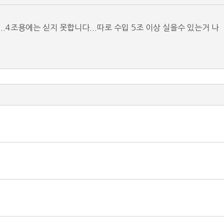
..4조용에는 싣지 못합니다...따로 수입 5조 이상 실을수 있는거 나