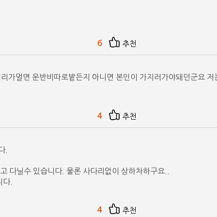
6
추천
거리가멀면 운반비따로밭든지 아니면 본인이 가지러가야돼던군요 저
4
추천
다.
고 다닐수 있습니다. 물론 사다리없이 상하차하구요..
니다.
4
추천