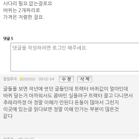
사다리 필요 없는걸로요
바퀴는 2개짜리로
가격은 저렴한 걸요.
댓글 5
수 정
삭 제
할렐루야
09-02-04
글들을 보면 작년에 썻던 글들인데 트랙터 바퀴값이 얼마인데
바퀴 달는거 아까워서도 콤바인 실을려구 트랙터 끌고 다니면서
추레라까정 아 정말 이해가 안된다 돈들이 많아서 그런지
이곳에 있는글 읽다보면 정말 이해 안가는 부분이 많은것
같다