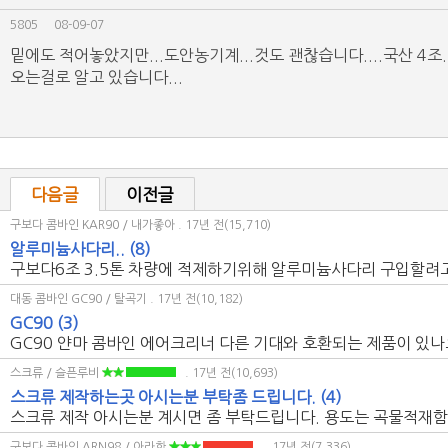
5805
08-09-07
밑에도 적어놓았지만...도안농기계...것도 괜찮습니다....국산 4조
오는걸로 알고 있습니다...
다음글
이전글
구보다 콤바인 KAR90 / 내가좋아
. 17년 전(15,710)
알루미늄사다리..
(8)
구보다6조 3.5톤 차량에 적제하기위해 알루미늄사다리 구입할려고 
대동 콤바인 GC90 / 탈곡기
. 17년 전(10,182)
GC90
(3)
GC90 얀마 콤바인 에어크리너 다른 기대와 호환되는 제품이 있나
스크류 / 슬픈루비
. 17년 전(10,693)
스크류 제작하는곳 아시는분 부탁좀 드립니다.
(4)
스크류 제작 아시는분 계시면 좀 부탁드립니다. 용도는 곡물적재함을
구보다 콤바인 ARN98 / 아라한
. 17년 전(7,336)