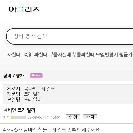
검색어
사실때
파실때
부품사실때
부품파실때
모델별찾기
평균가
매물무료듣기
정비 / 평가
제조사
콤바인트레일러
제품명
트레일러
모델명
트레일러
콤바인 트레일러
수 정
삭 제
천수
08-09-06
조회 16601
4조나5조 콤바인 실을 트레일러 좀추천 해주세요