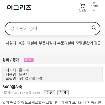
전체메
뉴
신품몰
검색어
사실때
파실때
부품사실때
부품파실때
모델별찾기
평균가
매물무료듣기
정비 / 평가
제조사
존디어
제품명
트랙터
모델명
5400 (68마력)
5400앞차축
수 정
삭 제
대풍기원
08-04-07
조회 10536
앞차축을 신형으로개조할려고합니다.기계가 오래되서 차축의한