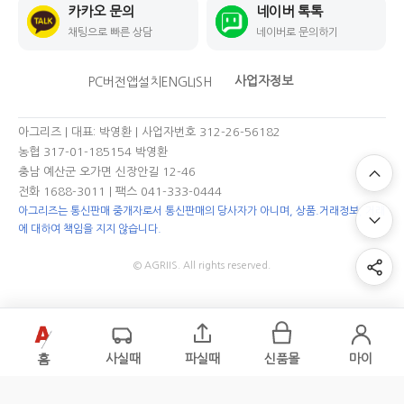
카카오 문의
네이버 톡톡
채팅으로 빠른 상담
네이버로 문의하기
사업자정보
PC버전
앱설치
ENGLISH
아그리즈 | 대표: 박영환 | 사업자번호 312-26-56182
농협 317-01-185154 박영환
충남 예산군 오가면 신장안길 12-46
전화 1688-3011
| 팩스 041-333-0444
아그리즈는 통신판매 중개자로서 통신판매의 당사자가 아니며, 상품.거래정보, 거래
에 대하여 책임을 지지 않습니다.
© AGRIIS. All rights reserved.
홈
사실때
파실때
신품몰
마이