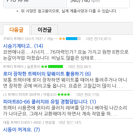
540/740
rpm
*. 위 사양은 참고용이므로, 실제 제품사양과 다를 수 있습니다.
다음글
이전글
구보다 트랙터 시너지 763? / 귀농~~
. 18년 전(19,451)
시승기계타고..
(14)
요번에나온... 시너지... 76마력인가? 요놈 가지고 원판 8편으로
논갈이작업 마쳤습니다. 비닐도 않띁은 상태로 . . .
트랙터 트렉터 / 슬픈루비
. 18년 전(8,661)
로더 장착한 트렉터의 앞웨이트 활용하기
(6)
보통 트렉터에 로더 장착하면 웨이트를 떼어서 돌려주거나 아니
면 장착한 곳에 버리고들 옵니다. 요즘은 고철값이 많이 나. . .
LS 트랙터 피아트 80마력 / 바람소리
. 18년 전(8,170)
피아트80-66 클러치와 유씰 경험담입니다.
(1)
트랙터 사용중에 로타리 클러치 레버를 당기니 베아링 나간소리
가 나더군요. 그래서 교환해야지 하면서 계속 작업을 하. . .
대동 트랙터 D4351-4WD / 변승열
. 18년 전(7,147)
시동이 꺼져요.
(7)