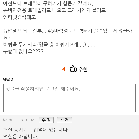
예전보다 트레일러 구하기가 힘든거 같네요..
콤바인전용 트레일러도 나오고 그래서인지 몰라도.....
인터넷검색해도.....................
유압덤프 되는걸루....45마력정도 트랙터가 끌수있는거 없을까
요?
바퀴축 두개짜리(양쪽 총 바퀴가 8개....).......
구할때 없나요????
4
추천
댓글 2
수 정
삭 제
나그네
08-10-02
혁신 농기계는 합덕에 있읍니다.
덕산은 아닙니다.