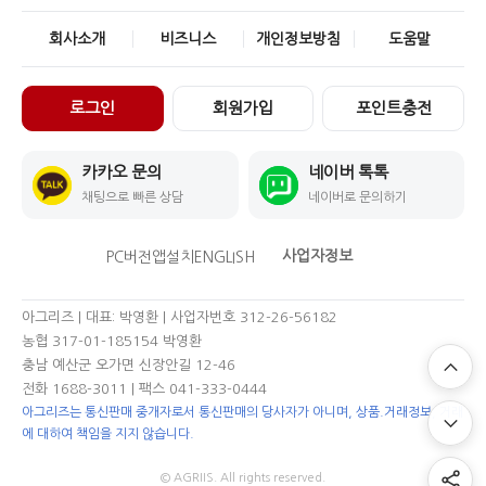
회사소개
비즈니스
개인정보방침
도움말
로그인
회원가입
포인트충전
카카오 문의
네이버 톡톡
채팅으로 빠른 상담
네이버로 문의하기
사업자정보
PC버전
앱설치
ENGLISH
아그리즈 | 대표: 박영환 | 사업자번호 312-26-56182
농협 317-01-185154 박영환
충남 예산군 오가면 신장안길 12-46
전화 1688-3011
| 팩스 041-333-0444
아그리즈는 통신판매 중개자로서 통신판매의 당사자가 아니며, 상품.거래정보, 거래
에 대하여 책임을 지지 않습니다.
© AGRIIS. All rights reserved.