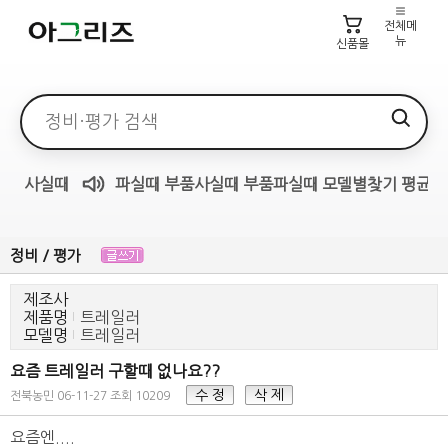
전체메
뉴
신품몰
검색어
사실때
파실때
부품사실때
부품파실때
모델별찾기
평균가
매물무료듣기
정비 / 평가
제조사
제품명
트레일러
모델명
트레일러
요즘 트레일러 구할때 없나요??
수 정
삭 제
전북농민
06-11-27
조회 10209
요즘엔....