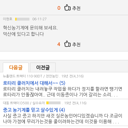
0
추천
이현호
06-11-27
혁신농기계에 문의해 보세요.
덕산에 있다고 합니다
4
추천
다음글
이전글
뉴홀랜드 트랙터 110-90DT / 천안농민
. 19년 전(4,316)
로타리 클러치에서 대해서~~
(5)
로타리 클러치는 내려놓쿠 작업을 하다가 정지를 할라면 땡기면
로타리가 안돌잖아여.. 근데 이동중이나 기어 갈리는 소리. . .
대동 트랙터 D500 / 실수요자
. 19년 전(4,116)
중고 농기계를 믿고 살수있게
(4)
사실 중고 중고 하지만 새것 실은농민어디있겠습니까 다 조금이
나마 가정에 무리가는것을 줄이려하는건데 이것을 이용해 . . .