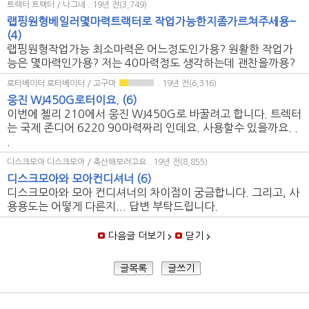
트랙터 트랙터 / 나그네
. 19년 전(3,749)
랩핑원형베일러몇마력트랙터로 작업가능한지좀가르쳐주세용~
(4)
랩핑원형작업가능 최소마력은 어느정도인가용? 원활한 작업가
능은 몇마력인가용? 저는 40마력정도 생각하는데 괜찬을까용?
로타베이터 로타베이터 / 고구마
. 19년 전(6,316)
웅진 WJ450G로터이요.
(6)
이번에 첼리 210에서 웅진 WJ450G로 바꿀려고 합니다. 트렉터
는 국제 존디어 6220 90마력짜리 인데요. 사용할수 있을까요. .
.
디스크모아 디스크모아 / 축산해보려고요
. 19년 전(8,855)
디스크모아와 모아컨디셔너
(6)
디스크모아와 모아 컨디셔너의 차이점이 궁금합니다. 그리고, 사
용용도는 어떻게 다른지... 답변 부탁드립니다.
다음글 더보기
닫기
글목록
글쓰기