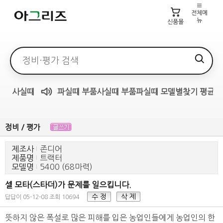
전체메
뉴
신품몰
검색어
사실때
파실때
부품사실때
부품파실때
모델별찾기
평균가
매물무료듣기
정비 / 평가
제조사
존디어
제품명
트랙터
모델명
5400 (68마력)
셀 모타(스타더)가 문제를 일으킵니다.
수 정
삭 제
답답이
05-12-08
조회 10694
뜻하지 않은 폭설로 많은 피해를 입은 농업인들에게 농업인의 한