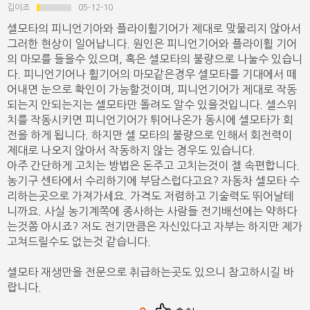
김이조
05-12-10
셀모타의 피니언기아와 플라이휠기어가 제대로 맞물리지 않아서
그러한 현상이 일어납니다. 원인은 피니언기어와 플라이휠 기어
의 마모를 들을수 있으며, 혹은 셀모타의 불량으로 나눌수 있습니
다. 피니언기어나 휠기어의 마모같은경우 셀모타를 기대에서 떼
어내면 눈으로 확인이 가능할것이며, 피니언기어가 제대로 작동
되는지 안되는지는 셀모타만 돌려도 알수 있을것입니다. 셀스위
치를 작동시키면 피니언기어가 튀어나온가 동시에 셀모타가 회
전을 하게 됩니다. 하지만 셀 모타의 불량으로 인해서 회전력이
제대로 나오지 않아서 작동하지 않는 경우도 있습니다.
아주 간단하게 고치는 방법은 돈주고 고치는것이 젤 속편합니다.
농기구 센타에서 수리하기에 부담스럽다고요? 자동차 셀모타 수
리하는곳으로 가져가세요. 가격도 저렴하고 기술력도 뛰어날테
니까요. 사실 농기계쪽에 종사하는 사람들 전기배선에는 약하다
는것쯤 아시죠? 저도 전기만큼은 자신있다고 자부는 하지만 제가
고쳐드릴수도 없는것 같습니다.
셀모타 재생만을 전문으로 취급하는곳도 있으니 참고하시길 바
랍니다.