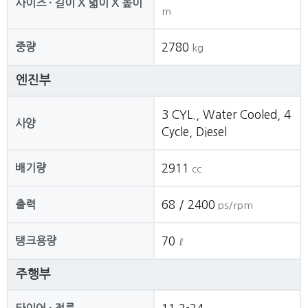
사이즈 · 길이 X 넓이 X 높이
m
중량
2780
kg
엔진부
3 CYL., Water Cooled, 4
사양
Cycle, Diesel
배기량
2911
cc
출력
68 / 2400
ps/rpm
탱크용량
70
ℓ
주행부